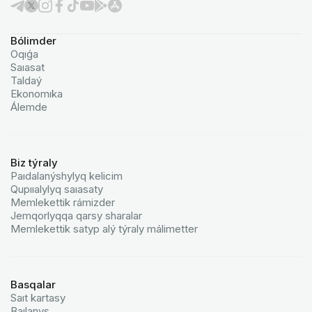
Bólimder
Oqıǵa
Saıasat
Taldaý
Ekonomıka
Álemde
Biz týraly
Paıdalanýshylyq kelicim
Qupııalylyq saıasaty
Memlekettik rámizder
Jemqorlyqqa qarsy sharalar
Memlekettik satyp alý týraly málimetter
Basqalar
Saıt kartasy
Baılanys