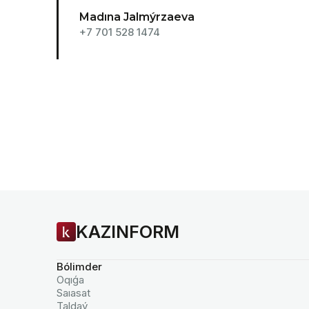
Madına Jalmýrzaeva
+7 701 528 1474
KAZINFORM
Bólimder
Oqıǵa
Saıasat
Taldaý