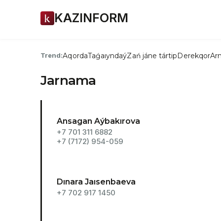
KAZINFORM
Aqorda
Taǵaıyndaý
Zań jáne tártip
Derekqor
Arn
Trend:
Jarnama
Ansagan Aýbakırova
+7 701 311 6882
+7 (7172) 954-059
Dınara Jaısenbaeva
+7 702 917 1450