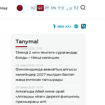
KZ
QZ
RÝ
EN
中文
ق ز
ЎZ
ldaý
Tanymal
09 тамыз 2026, 11:00
Түйемді 2 млн теңгеге сұрағандар
болды – түйеші келіншек
09 тамыз 2026, 10:43
Финляндияда азаматтық алғысы
келетіндер 2027 жылдан бастап
жаңа емтихан тапсырады
09 тамыз 2026, 10:24
Алматыда Абай күніне орай
«Алғашқы кітап» деректі фильмінің
премьерасы өтті