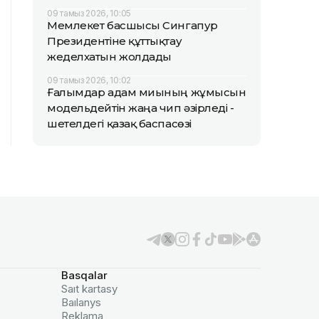
09 тамыз 2026, 10:05
Мемлекет басшысы Сингапур
Президентіне құттықтау
жеделхатын жолдады
09 тамыз 2026, 10:02
Ғалымдар адам миының жұмысын
модельдейтін жаңа чип әзірледі -
шетелдегі қазақ баспасөзі
Basqalar
Saıt kartasy
Baılanys
Reklama