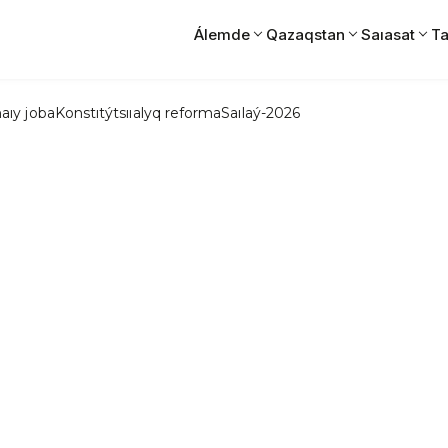
Álemde
Qazaqstan
Saıasat
Ta
aıy joba
Konstıtýtsııalyq reforma
Saılaý-2026