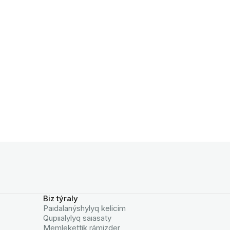
Biz týraly
Paıdalanýshylyq kelicim
Qupııalylyq saıasaty
Memlekettik rámizder