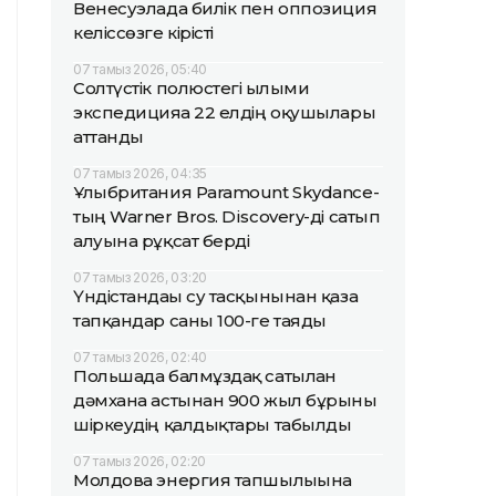
Венесуэлада билік пен оппозиция
келіссөзге кірісті
07 тамыз 2026, 05:40
Солтүстік полюстегі ғылыми
экспедицияға 22 елдің оқушылары
аттанды
07 тамыз 2026, 04:35
Ұлыбритания Paramount Skydance-
тың Warner Bros. Discovery-ді сатып
алуына рұқсат берді
07 тамыз 2026, 03:20
Үндістандағы су тасқынынан қаза
тапқандар саны 100-ге таяды
07 тамыз 2026, 02:40
Польшада балмұздақ сатылған
дәмхана астынан 900 жыл бұрынғы
шіркеудің қалдықтары табылды
07 тамыз 2026, 02:20
Молдова энергия тапшылығына