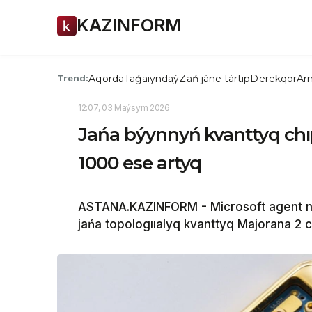
KAZINFORM
Aqorda
Taǵaıyndaý
Zań jáne tártip
Derekqor
Arn
Trend:
12:07, 03 Maýsym 2026
Jańa býynnyń kvanttyq chıpi
1000 ese artyq
ASTANA.KAZINFORM - Microsoft agent neg
jańa topologııalyq kvanttyq Majorana 2 c