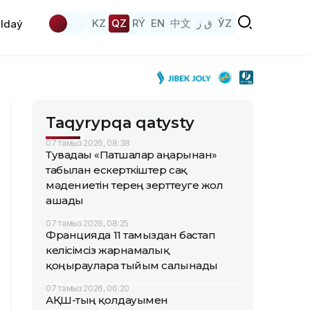
KZ
QZ
RÝ
EN
中文
ق ز
ЎZ
ldaý
Taqyrypqa qatysty
07 тамыз 2026, 08:38
Тувадағы «Патшалар аңғарынан»
табылған ескерткіштер сақ
мәдениетін терең зерттеуге жол
ашады
07 тамыз 2026, 08:25
Францияда 11 тамыздан бастап
келісімсіз жарнамалық
қоңырауларға тыйым салынады
07 тамыз 2026, 06:20
АҚШ-тың қолдауымен