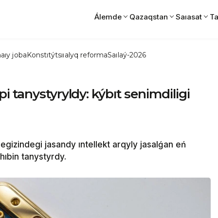
Álemde
Qazaqstan
Saıasat
Ta
aıy joba
Konstıtýtsııalyq reforma
Saılaý-2026
 tanystyryldy: kýbıt senimdiligi
izindegi jasandy ıntellekt arqyly jasalǵan eń
hıbin tanystyrdy.