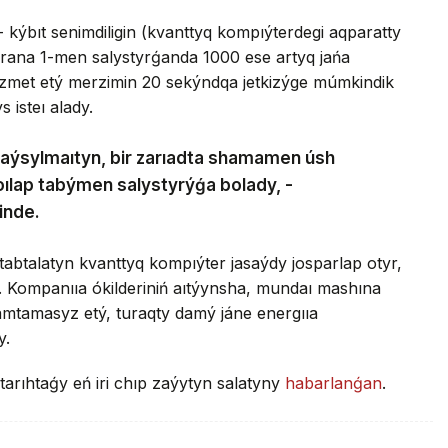
 - kýbıt senimdiligin (kvanttyq kompıýterdegi aqparatty
jorana 1-men salystyrǵanda 1000 ese artyq jańa
qyzmet etý merzimin 20 sekýndqa jetkizýge múmkindik
s isteı alady.
dy taýsylmaıtyn, bir zarıadta shamamen úsh
 oılap tabýmen salystyrýǵa bolady, -
inde.
tabtalatyn kvanttyq kompıýter jasaýdy josparlap otyr,
. Kompanııa ókilderiniń aıtýynsha, mundaı mashına
amtamasyz etý, turaqty damý jáne energııa
y.
tarıhtaǵy eń iri chıp zaýytyn salatyny
habarlanǵan
.