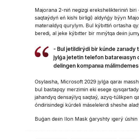
Majorana 2-niń negizgi erekshelikteriniń biri
saqtaýdyń eń kishi birligi) aldyńǵy býyn Ma
materıaldyq qurylym. Bul kýbıttiń ortasha 
beredi, al jeke kýbıtter bir mınýtqa deıin jumy
- Bul jetildirýdi bir kúnde zarıa
jylǵa jetetin telefon batareıasyn
delingen kompanııa málimdemes
Osylaısha, Microsoft 2029 jylǵa qaraı massh
bul bastapqy merzimin eki esege qysqartady
jahandyq densaýlyq saqtaý, azyq-túlikpen q
óndirisindegi kúrdeli máselelerdi sheshe alad
Buǵan deıin Ilon Mask ǵaryshty ıgerý úshin 