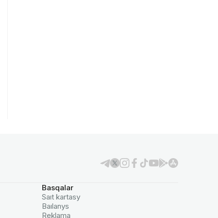
Basqalar
Saıt kartasy
Baılanys
Reklama