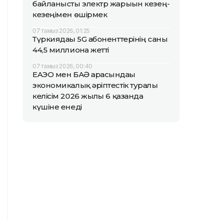
байланысты электр жарығын кезең-
кезеңімен өшірмек
07 тамыз 2026, 01:25
Түркиядағы 5G абоненттерінің саны
44,5 миллионға жетті
07 тамыз 2026, 00:40
ЕАЭО мен БАӘ арасындағы
экономикалық әріптестік туралы
келісім 2026 жылғы 6 қазанда
күшіне енеді