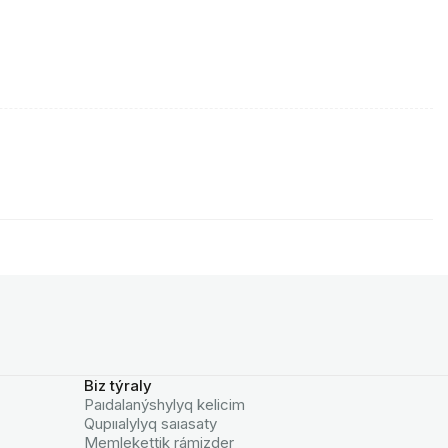
Biz týraly
Paıdalanýshylyq kelicim
Qupııalylyq saıasaty
Memlekettik rámizder