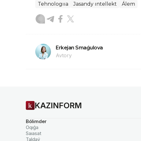
Tehnologııa
Jasandy ıntellekt
Álem
Erkejan Smaǵulova
Avtory
KAZINFORM
Bólimder
Oqıǵa
Saıasat
Taldaý