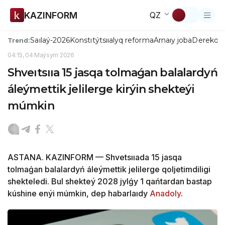
KAZINFORM
QZ
Saılaý-2026
Konstıtýtsııalyq reforma
Arnaıy joba
Derekqo
Trend:
04:15, 04 Maýsym 2026
Shveıtsııa 15 jasqa tolmaǵan balalardyń
áleýmettik jelilerge kirýin shekteýi
múmkin
ASTANA. KAZINFORM — Shvetsııada 15 jasqa
tolmaǵan balalardyń áleýmettik jelilerge qoljetimdiligi
shekteledi. Bul shekteý 2028 jylǵy 1 qańtardan bastap
kúshine enýi múmkin, dep habarlaıdy
Anadoly
.