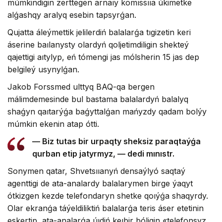
múmkindigin zerttegen arnaıy komıssııa úkimetke
alǵashqy aralyq esebin tapsyrǵan.
Qujatta áleýmettik jelilerdiń balalarǵa tıgizetin keri
áserine baılanysty olardyń qoljetimdiligin shekteý
qajettigi aıtylyp, eń tómengi jas mólsherin 15 jas dep
belgileý usynylǵan.
Jakob Forssmed ulttyq BAQ-qa bergen
málimdemesinde bul bastama balalardyń balalyq
shaǵyn qaıtarýǵa baǵyttalǵan mańyzdy qadam bolýy
múmkin ekenin atap ótti.
— Biz tutas bir urpaqty sheksiz paraqtaýǵa
qurban etip jatyrmyz, — dedi mınıstr.
Sonymen qatar, Shvetsııanyń densaýlyó saqtaý
agenttigi de ata-analardy balalarymen birge ýaqyt
ótkizgen kezde telefondaryn shetke qoıýǵa shaqyrdy.
Olar ekranǵa táýeldiliktiń balalarǵa teris áser etetinin
eskertip, ata-analarǵa úıdiń keıbir bóligin «telefonsyz