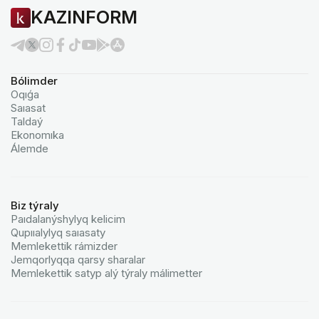
KAZINFORM
Bólimder
Oqıǵa
Saıasat
Taldaý
Ekonomıka
Álemde
Biz týraly
Paıdalanýshylyq kelicim
Qupııalylyq saıasaty
Memlekettik rámizder
Jemqorlyqqa qarsy sharalar
Memlekettik satyp alý týraly málimetter