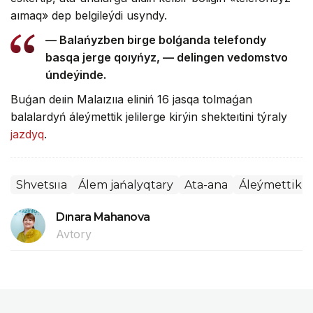
aımaq» dep belgileýdi usyndy.
— Balańyzben birge bolǵanda telefondy
basqa jerge qoıyńyz, — delingen vedomstvo
úndeýinde.
Buǵan deıin Malaızııa eliniń 16 jasqa tolmaǵan
balalardyń áleýmettik jelilerge kirýin shekteıtini týraly
jazdyq
.
Shvetsııa
Álem jańalyqtary
Ata-ana
Áleýmettik je
Dınara Mahanova
Avtory