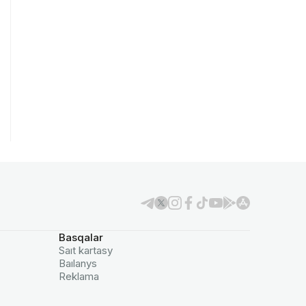
Basqalar
Saıt kartasy
Baılanys
Reklama