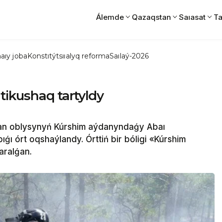
Álemde
Qazaqstan
Saıasat
Ta
aıy joba
Konstıtýtsııalyq reforma
Saılaý-2026
tikushaq tartyldy
n oblysynyń Kúrshim aýdanyndaǵy Abaı
ı órt oqshaýlandy. Órttiń bir bóligi «Kúrshim
ralǵan.