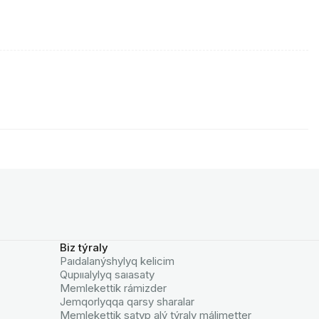
Biz týraly
Paıdalanýshylyq kelicim
Qupııalylyq saıasaty
Memlekettik rámizder
Jemqorlyqqa qarsy sharalar
Memlekettik satyp alý týraly málimetter