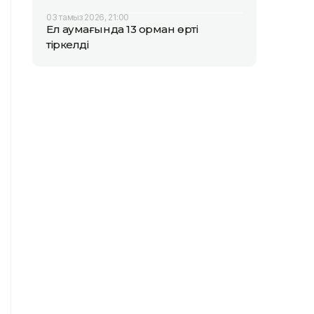
03 тамыз 2026, 21:00
Ел аумағында 13 орман өрті
тіркелді