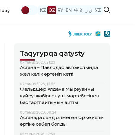
KZ
QZ
RÝ
EN
中文
ق ز
ЎZ
ldaý
Taqyrypqa qatysty
07 тамыз 2026, 21:23
Астана – Павлодар автожолында
жеңіл көлік өртеніп кетті
07 тамыз 2026, 13:52
Фельдшер Ұлдана Мырзуанның
күйеуі жәбірленуші мәртебесінен
бас тартпайтынын айтты
06 тамыз 2026, 09:24
Астанада сөндірілмеген сіріңке көлік
өртіне себеп болды
05 тамыз 2026, 17:50