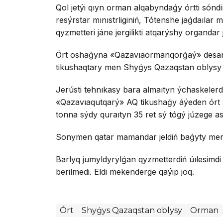
Qol jetýi qıyn orman alqabyndaǵy órtti sónd
resýrstar mınıstrliginiń, Tótenshe jaǵdaılar 
qyzmetteri jáne jergilikti atqarýshy organdar
Órt oshaǵyna «Qazavıaormanqorǵaý» desantyn
tikushaqtary men Shyǵys Qazaqstan oblysy ák
Jerústi tehnıkasy bara almaıtyn ýchaskeler
«Qazavıaqutqarý» AQ tikushaǵy áýeden órt só
tonna sýdy quraıtyn 35 ret sý tógý júzege as
Sonymen qatar mamandar jeldiń baǵyty men ó
Barlyq jumyldyrylǵan qyzmetterdiń úılesimdi i
berilmedi. Eldi mekenderge qaýip joq.
Órt
Shyǵys Qazaqstan oblysy
Orman