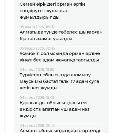
Семей өңіріндегі орман өртін
сөндіруге тікұшақтар
жұмылдырылды
05 тамыз 2026, 16:25
Алматыда түнде төбелес шығарған
бір топ азамат ұсталды
05 тамыз 2026, 02:45
Жамбыл облысында орман өртіне
кінәлі бес адам жауапқа тартылды
04 тамыз 2026, 15:50
Түркістан облысында шомылу
маусымы басталғалы 17 адам суға
кетіп көз жұмды
04 тамыз 2026, 15:05
Қарағанды облысындағы екі
өндірістік апаттан үш адам көз
жұмды
04 тамыз 2026, 00:05
Алматы облысында қоқыс өртенді