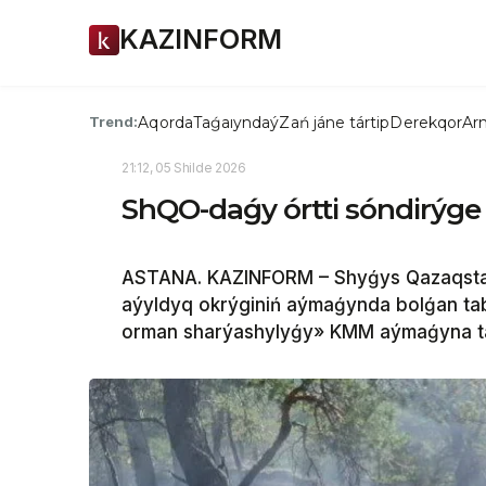
KAZINFORM
Aqorda
Taǵaıyndaý
Zań jáne tártip
Derekqor
Arn
Trend:
21:12, 05 Shilde 2026
ShQO-daǵy órtti sóndirýge 
ASTANA. KAZINFORM – Shyǵys Qazaqsta
aýyldyq okrýginiń aýmaǵynda bolǵan tabıǵ
orman sharýashylyǵy» KMM aýmaǵyna ta