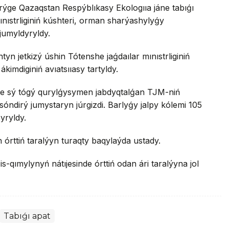
irýge Qazaqstan Respýblıkasy Ekologııa jáne tabıǵı
mınıstrliginiń kúshteri, orman sharýashylyǵy
 jumyldyryldy.
 jetkizý úshin Tótenshe jaǵdaılar mınıstrliginiń
imdiginiń avıatsııasy tartyldy.
de sý tógý qurylǵysymen jabdyqtalǵan TJM-niń
ndirý jumystaryn júrgizdi. Barlyǵy jalpy kólemi 105
yryldy.
rttiń taralýyn turaqty baqylaýda ustady.
s-qımylynyń nátıjesinde órttiń odan ári taralýyna jol
Tabıǵı apat