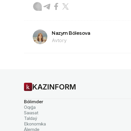
Nazym Bólesova
Avtory
KAZINFORM
Bólimder
Oqıǵa
Saıasat
Taldaý
Ekonomıka
Álemde