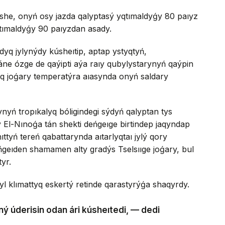
nshe, onyń osy jazda qalyptasý yqtımaldyǵy 80 paıyz
yqtımaldyǵy 90 paıyzdan asady.
yq jylynýdy kúsheıtip, aptap ystyqtyń,
ne ózge de qaýipti aýa raıy qubylystarynyń qaýpin
q joǵary temperatýra aıasynda onyń saldary
nyń tropıkalyq bóligindegi sýdyń qalyptan tys
y El-Nınoǵa tán shekti deńgeıge birtindep jaqyndap
tyń tereń qabattarynda aıtarlyqtaı jylý qory
ńgeıden shamamen alty gradýs Tselsııge joǵary, bul
tyr.
 klımattyq eskertý retinde qarastyrýǵa shaqyrdy.
ný úderisin odan ári kúsheıtedi, — dedi