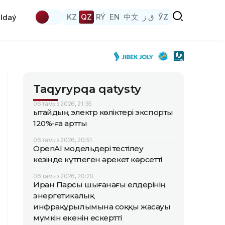
KZ
QZ
RÝ
EN
中文
ق ز
ЎZ
ldaý
Taqyrypqa qatysty
06 тамыз 2026, 21:35
Қытайдың электр көліктері экспорты
120%-ға артты
06 тамыз 2026, 20:51
OpenAI модельдері тестілеу
кезінде күтпеген әрекет көрсетті
06 тамыз 2026, 20:20
Иран Парсы шығанағы елдерінің
энергетикалық
инфрақұрылымына соққы жасауы
мүмкін екенін ескертті