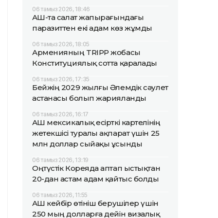
06 тамыз 2026, 18:46
АҚШ-та салат жапырағындағы
паразиттен екі адам көз жұмды
06 тамыз 2026, 18:05
Арменияның TRIPP жобасы
Конституциялық сотта қаралады
06 тамыз 2026, 17:35
Бейжің 2029 жылғы Әлемдік сәулет
астанасы болып жарияланды
06 тамыз 2026, 16:17
АҚШ мексикалық есірткі картелінің
жетекшісі туралы ақпарат үшін 25
млн доллар сыйақы ұсынды
06 тамыз 2026, 13:19
Оңтүстік Кореяда аптап ыстықтан
20-дан астам адам қайтыс болды
06 тамыз 2026, 11:55
АҚШ кейбір өтініш берушілер үшін
250 мың долларға дейін визалық