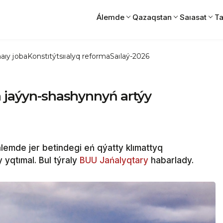
Álemde
Qazaqstan
Saıasat
Ta
aıy joba
Konstıtýtsııalyq reforma
Saılaý-2026
a jaýyn-shashynnyń artýy
mde jer betindegi eń qýatty klımattyq
 yqtımal. Bul týraly
BUU Jańalyqtary
habarlady.