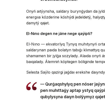
Onyń aıtýynsha, saldary burynǵydan da jyld
energııa kózderine kóshýdi jedeldetý, halyqt
damytý qajet.
El-Nıno degen ne jáne nege qaýipti?
El-Nıno — ekvatorlyq Tynyq muhıtynyń ortaly
saldarynan paıda bolatyn tabıǵı klımattyq quby
shamamen bir jylǵa sozylady. Alaıda onyń ás
baıqalady. Álemniń kóptegen bóliginde tempe
Selesta Saýlo qazirgi jaǵdaı erekshe daıyndyqt
— Qurǵaqshylyq pen nóser jaýyn
pen muhıttaǵy aptap ystyq qaýpin
qubylysyna daıyn bolýymyz qajet,