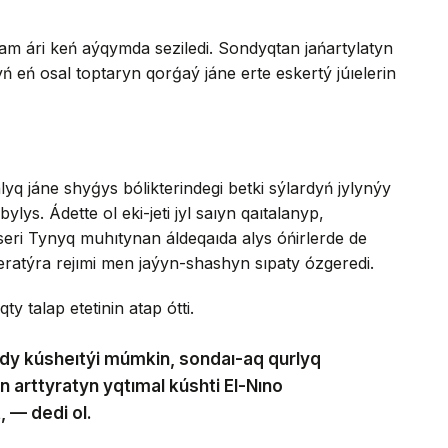
am ári keń aýqymda seziledi. Sondyqtan jańartylatyn
yń eń osal toptaryn qorǵaý jáne erte eskertý júıelerin
q jáne shyǵys bólikterindegi betki sýlardyń jylynýy
lys. Ádette ol eki-jeti jyl saıyn qaıtalanyp,
eri Tynyq muhıtynan áldeqaıda alys óńirlerde de
ratýra rejımi men jaýyn-shashyn sıpaty ózgeredi.
y talap etetinin atap ótti.
dy kúsheıtýi múmkin, sondaı-aq qurlyq
 arttyratyn yqtımal kúshti El-Nıno
 — dedi ol.