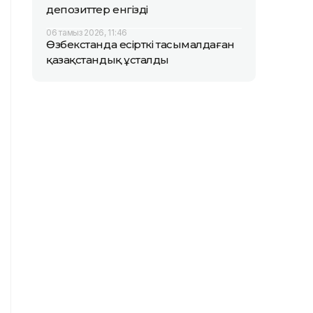
депозиттер енгізді
06 тамыз 2026, 11:46
Өзбекстанда есірткі тасымалдаған
қазақстандық ұсталды