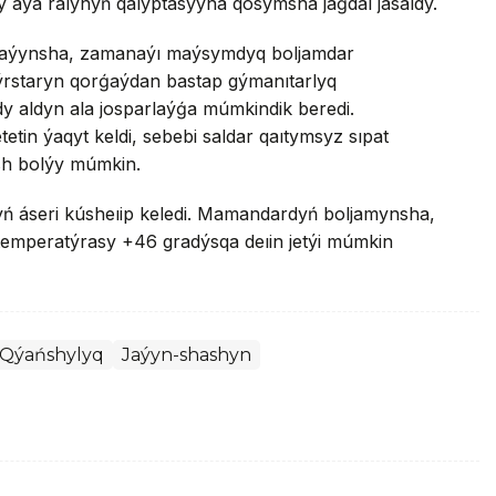
 aýa raıynyń qalyptasýyna qosymsha jaǵdaı jasaıdy.
ǵalaýynsha, zamanaýı maýsymdyq boljamdar
ýrstaryn qorǵaýdan bastap gýmanıtarlyq
dy aldyn ala josparlaýǵa múmkindik beredi.
tetin ýaqyt keldi, sebebi saldar qaıtymsyz sıpat
sh bolýy múmkin.
dyń áseri kúsheıip keledi. Mamandardyń boljamynsha,
 temperatýrasy +46 gradýsqa deıin jetýi múmkin
Qýańshylyq
Jaýyn-shashyn