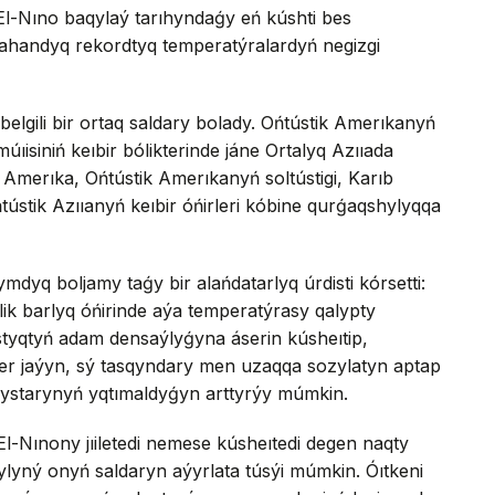
l-Nıno baqylaý tarıhyndaǵy eń kúshti bes
jahandyq rekordtyq temperatýralardyń negizgi
lgili bir ortaq saldary bolady. Ońtústik Amerıkanyń
úıisiniń keıbir bólikterinde jáne Ortalyq Azııada
 Amerıka, Ońtústik Amerıkanyń soltústigi, Karıb
Ońtústik Azııanyń keıbir óńirleri kóbine qurǵaqshylyqqa
dyq boljamy taǵy bir alańdatarlyq úrdisti kórsetti:
k barlyq óńirinde aýa temperatýrasy qalypty
styqtyń adam densaýlyǵyna áserin kúsheıtip,
er jaýyn, sý tasqyndary men uzaqqa sozylatyn aptap
ylystarynyń yqtımaldyǵyn arttyrýy múmkin.
l-Nınony jıiletedi nemese kúsheıtedi degen naqty
 jylyný onyń saldaryn aýyrlata túsýi múmkin. Óıtkeni