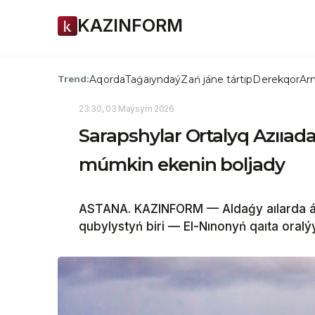
KAZINFORM
Aqorda
Taǵaıyndaý
Zań jáne tártip
Derekqor
Arn
Trend:
23:30, 03 Maýsym 2026
Sarapshylar Ortalyq Azııad
múmkin ekenin boljady
ASTANA. KAZINFORM — Aldaǵy aılarda ále
qubylystyń biri — El-Nınonyń qaıta oralýy