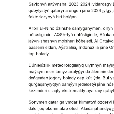
Saýlonyń aıtýynsha, 2023–2024 jyldardaǵy E
qubylystyń qataryna engen jáne 2024 jylǵy 
faktorlarynyń biri bolǵan.
Árbir El-Nıno ózinshe damyǵanymen, onyń be
ońtústiginde, AQSh-tyń ońtústiginde, Afrıka m
jaýyn-shashyn mólsheri kóbeıedi. Al Ortalyq
basseıni elderi, Aýstralııa, Indonezııa jáne 
tap bolady.
Dúnıejúzilik meteorologııalyq uıymnyń maýsym
maýsym men tamyz aralyǵynda álemniń derli
deńgeıden joǵary bolady dep kútilýde. Bul y
qurǵaqshylyqtyń damýyn jedeldetýi jáne nós
kezeńderi sııaqty ekstremaldy aýa raıy qub
Sonymen qatar ǵalymdar klımattyń ózgerýi E
dálel joq ekenin atap ótedi. Alaıda jahandyq