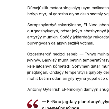
Dúnıejúzilik meteorologııalyq uıym málimeti
bolyp otyr, al qarasha aıyna deıin saqtalý 
Sarapshylardyń eskertýinshe, El-Nıno jahand
qurǵaqshylyqtyń, nóser jaýyn-shashynnyń já
arttyrýy múmkin. Sońǵy jyldardaǵy rekordty
burynǵydan da aıqyn sezilýi yqtımal.
Ózgeristerdiń negizgi sebebi — Tynyq muhıty
jylynýy. Baqylaý muhıt betiniń temperatýras
kele jatqanyn kórsetedi. Sonymen qatar muhıt
jınaqtalǵan. Ondaǵy temperatýra qalypty de
muhıt betiniń odan ári jylynýyna yqpal etip o
Antonıý Gýterrısh El-Nınonyń damýyn shuǵyl
— El-Nıno jaǵdaıy planetanyń jyly
ol beıneúndeýinde.