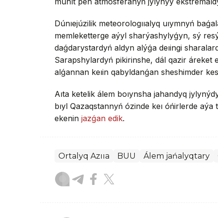
muhıt pen atmosferanyń jylynýy ekstremaldy
Dúnıejúzilik meteorologııalyq uıymnyń ba
memleketterge aýyl sharýashylyǵyn, sý res
daǵdarystardyń aldyn alýǵa deıingi sharalar
Sarapshylardyń pikirinshe, dál qazir áreket e
alǵannan keıin qabyldanǵan sheshimder ke
Aıta ketelik álem boıynsha jahandyq jylyný
bıyl Qazaqstannyń ózinde keı óńirlerde aýa
ekenin
jazǵan edik
.
Ortalyq Azııa
BUU
Álem jańalyqtary