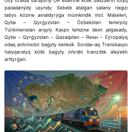
Osy oraıda sarapshy OA elderine kólik dálizderin tolyq
paıladanýdy usyndy. Sebebi atalǵan salany negizi
tabys kózine aınaldyrýǵa múmkindik mol. Máselen,
Qytaı – Qyrǵyzstan – Ózbekstan temirjoly
Túrikmenstan arqyly Kaspıı teńizine deıin jalǵasady,
Qytaı – Qyrǵyzstan – Qazaqstan – Reseı – Eýropalyq
odaq avtomobıl baǵyty keńeıdi. Sondaı-aq Transkaspıı
halyqaralyq kólik baǵyty óńirdiń tranzıttik áleýetin
arttyrǵan.