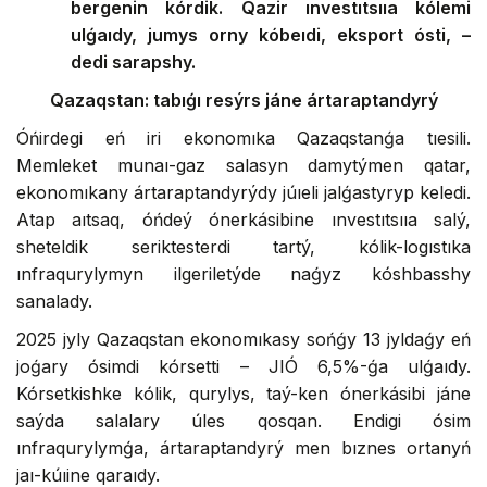
bergenin kórdik. Qazir ınvestıtsııa kólemi
ulǵaıdy, jumys orny kóbeıdi, eksport ósti, –
dedi sarapshy.
Qazaqstan: tabıǵı resýrs jáne ártaraptandyrý
Óńirdegi eń iri ekonomıka Qazaqstanǵa tıesili.
Memleket munaı-gaz salasyn damytýmen qatar,
ekonomıkany ártaraptandyrýdy júıeli jalǵastyryp keledi.
Atap aıtsaq, óńdeý ónerkásibine ınvestıtsııa salý,
sheteldik seriktesterdi tartý, kólik-logıstıka
ınfraqurylymyn ilgeriletýde naǵyz kóshbasshy
sanalady.
2025 jyly Qazaqstan ekonomıkasy sońǵy 13 jyldaǵy eń
joǵary ósimdi kórsetti – JІÓ 6,5%-ǵa ulǵaıdy.
Kórsetkishke kólik, qurylys, taý-ken ónerkásibi jáne
saýda salalary úles qosqan. Endigi ósim
ınfraqurylymǵa, ártaraptandyrý men bıznes ortanyń
jaı-kúıine qaraıdy.