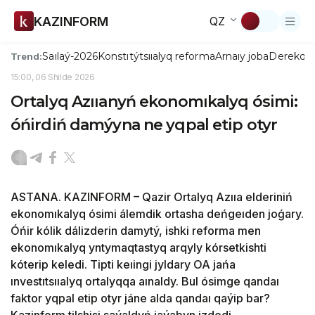
KAZINFORM
QZ
Saılaý-2026
Konstıtýtsııalyq reforma
Arnaıy joba
Derekqo
Trend:
15:00, 06 Shilde 2026
Ortalyq Azııanyń ekonomıkalyq ósimi:
óńirdiń damýyna ne yqpal etip otyr
ASTANA. KAZINFORM – Qazir Ortalyq Azııa elderiniń
ekonomıkalyq ósimi álemdik ortasha deńgeıden joǵary.
Óńir kólik dálizderin damytý, ishki reforma men
ekonomıkalyq yntymaqtastyq arqyly kórsetkishti
kóterip keledi. Tipti keıingi jyldary OA jańa
ınvestıtsııalyq ortalyqqa aınaldy. Bul ósimge qandaı
faktor yqpal etip otyr jáne alda qandaı qaýip bar?