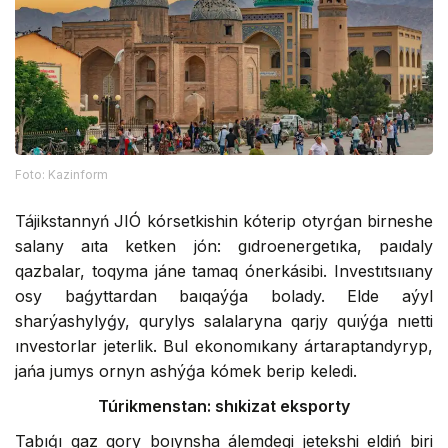
Foto: Kazinform
Tájikstannyń JІÓ kórsetkishin kóterip otyrǵan birneshe
salany aıta ketken jón: gıdroenergetıka, paıdaly
qazbalar, toqyma jáne tamaq ónerkásibi. Investıtsııany
osy baǵyttardan baıqaýǵa bolady. Elde aýyl
sharýashylyǵy, qurylys salalaryna qarjy quıýǵa nıetti
ınvestorlar jeterlik. Bul ekonomıkany ártaraptandyryp,
jańa jumys ornyn ashýǵa kómek berip keledi.
Túrikmenstan: shıkizat eksporty
Tabıǵı gaz qory boıynsha álemdegi jetekshi eldiń biri