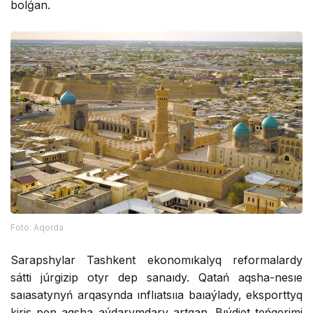
bolǵan.
Foto: Aqorda
Sarapshylar Tashkent ekonomıkalyq reformalardy
sátti júrgizip otyr dep sanaıdy. Qatań aqsha-nesıe
saıasatynyń arqasynda ınflıatsııa baıaýlady, eksporttyq
kiris pen aqsha aýdarymdary artqan. Bıýdjet teńgerimi