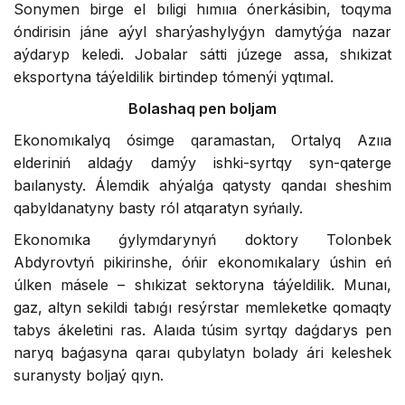
Sonymen birge el bıligi hımııa ónerkásibin, toqyma
óndirisin jáne aýyl sharýashylyǵyn damytýǵa nazar
aýdaryp keledi. Jobalar sátti júzege assa, shıkizat
eksportyna táýeldilik birtindep tómenýi yqtımal.
Bolashaq pen boljam
Ekonomıkalyq ósimge qaramastan, Ortalyq Azııa
elderiniń aldaǵy damýy ishki-syrtqy syn-qaterge
baılanysty. Álemdik ahýalǵa qatysty qandaı sheshim
qabyldanatyny basty ról atqaratyn syńaıly.
Ekonomıka ǵylymdarynyń doktory Tolonbek
Abdyrovtyń pikirinshe, óńir ekonomıkalary úshin eń
úlken másele – shıkizat sektoryna táýeldilik. Munaı,
gaz, altyn sekildi tabıǵı resýrstar memleketke qomaqty
tabys ákeletini ras. Alaıda túsim syrtqy daǵdarys pen
naryq baǵasyna qaraı qubylatyn bolady ári keleshek
suranysty boljaý qıyn.