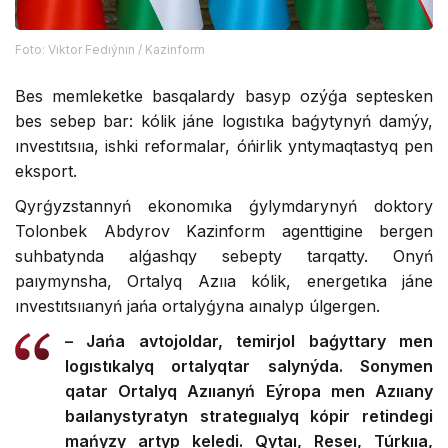
Foto: Vıktor Fedıýnın / Kazinform
Bes memleketke basqalardy basyp ozýǵa septesken
bes sebep bar: kólik jáne logıstıka baǵytynyń damýy,
ınvestıtsııa, ishki reformalar, óńirlik yntymaqtastyq pen
eksport.
Qyrǵyzstannyń ekonomıka ǵylymdarynyń doktory
Tolonbek Abdyrov Kazinform agenttigine bergen
suhbatynda alǵashqy sebepty tarqatty. Onyń
paıymynsha, Ortalyq Azııa kólik, energetıka jáne
ınvestıtsııanyń jańa ortalyǵyna aınalyp úlgergen.
– Jańa avtojoldar, temirjol baǵyttary men
logıstıkalyq ortalyqtar salynýda. Sonymen
qatar Ortalyq Azııanyń Eýropa men Azııany
baılanystyratyn strategııalyq kópir retindegi
mańyzy artyp keledi. Qytaı, Reseı, Túrkııa,