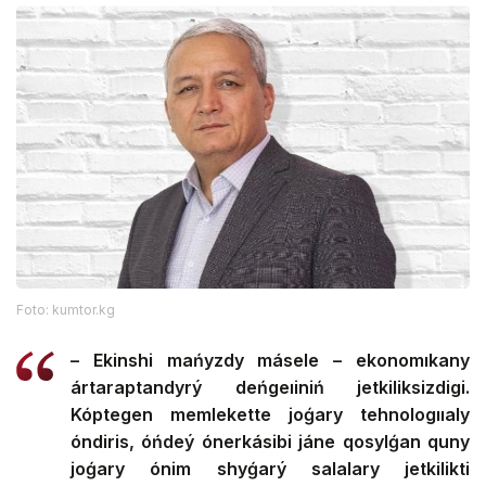
Foto: kumtor.kg
– Ekinshi mańyzdy másele – ekonomıkany
ártaraptandyrý deńgeıiniń jetkiliksizdigi.
Kóptegen memlekette joǵary tehnologııaly
óndiris, óńdeý ónerkásibi jáne qosylǵan quny
joǵary ónim shyǵarý salalary jetkilikti