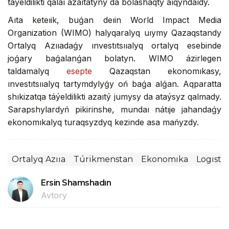
táýeldilikti qalaı azaıtatyny da bolashaqty aıqyndaıdy.
Aıta keteıik, buǵan deıin World Impact Media
Organization (WIMO) halyqaralyq uıymy Qazaqstandy
Ortalyq Azııadaǵy ınvestıtsııalyq ortalyq esebinde
joǵary baǵalanǵan bolatyn. WIMO ázirlegen
taldamalyq
esepte
Qazaqstan ekonomıkasy,
ınvestıtsııalyq tartymdylyǵy oń baǵa alǵan. Aqparatta
shıkizatqa táýeldilikti azaıtý jumysy da ataýsyz qalmady.
Sarapshylardyń pikirinshe, mundaı nátıje jahandaǵy
ekonomıkalyq turaqsyzdyq kezinde asa mańyzdy.
Ortalyq Azııa
Túrikmenstan
Ekonomıka
Logıstı
Ersin Shamshadın
Avtory