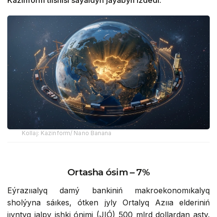
Kazinform tilshisi saýaldyń jaýabyn izdedi.
Kollaj: Kazinform/ Nano Banana
Ortasha ósim – 7%
Eýrazııalyq damý bankiniń makroekonomıkalyq
sholýyna sáıkes, ótken jyly Ortalyq Azııa elderiniń
jıyntyq jalpy ishki ónimi (JІÓ) 500 mlrd dollardan asty.