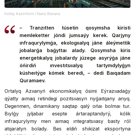
Kollaj: Kazinform / Nano Banana
– Tranzıtten túsetin qosymsha kiristi
memleketter jóndi jumsaýy kerek. Qarjyny
ınfraqurylymǵa, ekologııalyq jáne áleýmettik
jobalarǵa baǵyttaı alady. Qosymsha kiris
energetıkalyq jobalardy júzege asyrýǵa jáne
óńirdiń ınvestıtsııalyq tartymdylyǵyn
kúsheıtýge kómek beredi, – dedi Baıqadam
Quramaev.
Ortalyq Azııanyń ekonomıkalyq ósimi Eýrazııadaǵy
qýatty aımaq retindegi pozıtsııasyn nyǵaıtqany anyq.
Degenmen, dınamıkany saqtap qalý ońaı bolmaı tur.
Bıylǵy jyljabar esepte ártaraptandyrý, kólik
ınfraqurylymy men aımaq ıntegratsııasy basty ról
atqaratyn bolady. Bes eldiń shıkizat eksportyna