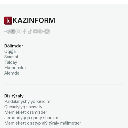
KAZINFORM
Bólimder
Oqıǵa
Saıasat
Taldaý
Ekonomıka
Álemde
Biz týraly
Paıdalanýshylyq kelicim
Qupııalylyq saıasaty
Memlekettik rámizder
Jemqorlyqqa qarsy sharalar
Memlekettik satyp alý týraly málimetter