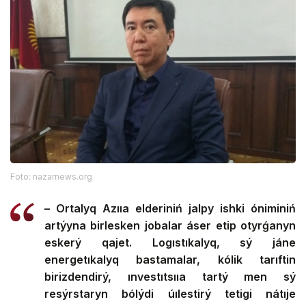
Foto: nazarnews.org
– Ortalyq Azııa elderiniń jalpy ishki óniminiń
artýyna birlesken jobalar áser etip otyrǵanyn
eskerý qajet. Logıstıkalyq, sý jáne
energetıkalyq bastamalar, kólik tarıftin
birizdendirý, ınvestıtsııa tartý men sý
resýrstaryn bólýdi úılestirý tetigi nátıje