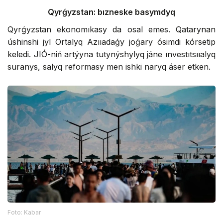
Qyrǵyzstan: bızneske basymdyq
Qyrǵyzstan ekonomıkasy da osal emes. Qatarynan
úshinshi jyl Ortalyq Azııadaǵy joǵary ósimdi kórsetip
keledi. JІÓ-niń artýyna tutynýshylyq jáne ınvestıtsııalyq
suranys, salyq reformasy men ishki naryq áser etken.
Foto: Kabar