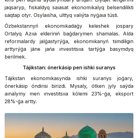
jaqsaryp, fıskaldyq saıasat ekonomıkalyq belsendilikti
saqtap otyr. Osylaısha, ulttyq valıýta nyǵaıa tústi.
Ózbekstannyń ekonomıkadaǵy keleshek jospary
Ortalyq Azııa elderiniń baǵdarymen shamalas. Alda
reformalardy jalǵastyrýǵa, ekonomıkanyń tıimdiligin
arttyrýǵa jáne jańa ınvestıtsııa tartýǵa basymdyq
berilmek.
Tájikstan: ónerkásip pen ishki suranys
Tájikstan ekonomıkasynda ishki suranys joǵary,
ónerkásip óndirisi birizdi. Mysaly, ótken jyly saýda
aınalymy men ınvestıtsııa kólemi 23%-ǵa, eksport
28%-ǵa artty.