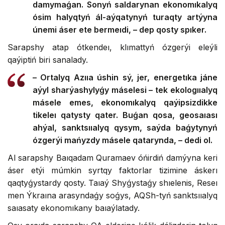
damymaǵan. Sonyń saldarynan ekonomıkalyq
ósim halyqtyń ál-aýqatynyń turaqty artýyna
únemi áser ete bermeıdi, – dep qosty spıker.
Sarapshy atap ótkendeı, klımattyń ózgerýi eleýli
qaýiptiń biri sanalady.
– Ortalyq Azııa úshin sý, jer, energetıka jáne
aýyl sharýashylyǵy máselesi – tek ekologııalyq
másele emes, ekonomıkalyq qaýipsizdikke
tikeleı qatysty qater. Buǵan qosa, geosaıası
ahýal, sanktsııalyq qysym, saýda baǵytynyń
ózgerýi mańyzdy másele qatarynda, – dedi ol.
Al sarapshy Baıqadam Quramaev óńirdiń damýyna keri
áser etýi múmkin syrtqy faktorlar tizimine áskerı
qaqtyǵystardy qosty. Taıaý Shyǵystaǵy shıelenis, Reseı
men Ýkraına arasyndaǵy soǵys, AQSh-tyń sanktsııalyq
saıasaty ekonomıkany baıaýlatady.