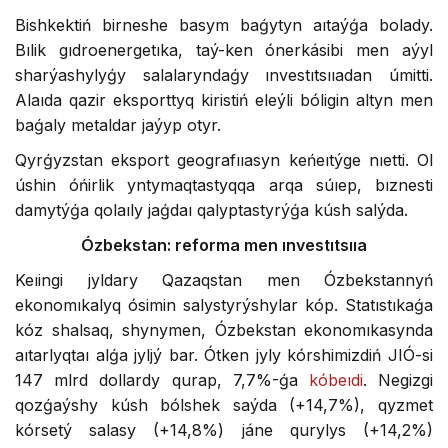
Bishkektiń birneshe basym baǵytyn aıtaýǵa bolady.
Bılik gıdroenergetıka, taý-ken ónerkásibi men aýyl
sharýashylyǵy salalaryndaǵy ınvestıtsııadan úmitti.
Alaıda qazir eksporttyq kiristiń eleýli bóligin altyn men
baǵaly metaldar jaýyp otyr.
Qyrǵyzstan eksport geografııasyn keńeıtýge nıetti. Ol
úshin óńirlik yntymaqtastyqqa arqa súıep, bıznesti
damytýǵa qolaıly jaǵdaı qalyptastyrýǵa kúsh salýda.
Ózbekstan: reforma men ınvestıtsııa
Keıingi jyldary Qazaqstan men Ózbekstannyń
ekonomıkalyq ósimin salystyrýshylar kóp. Statıstıkaǵa
kóz shalsaq, shynymen, Ózbekstan ekonomıkasynda
aıtarlyqtaı alǵa jyljý bar. Ótken jyly kórshimizdiń JІÓ-si
147 mlrd dollardy qurap, 7,7%-ǵa
kóbeıdi
. Negizgi
qozǵaýshy kúsh bólshek saýda (+14,7%), qyzmet
kórsetý salasy (+14,8%) jáne qurylys (+14,2%)