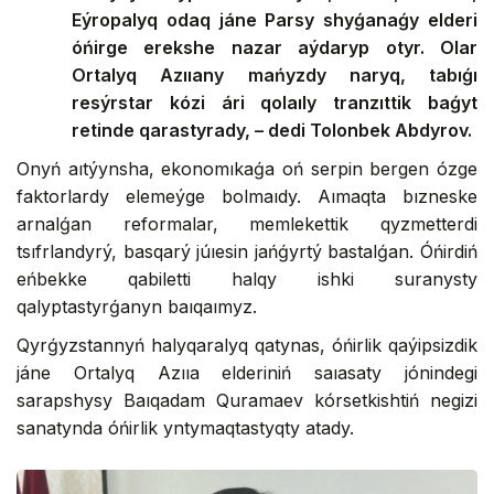
Eýropalyq odaq jáne Parsy shyǵanaǵy elderi
óńirge erekshe nazar aýdaryp otyr. Olar
Ortalyq Azııany mańyzdy naryq, tabıǵı
resýrstar kózi ári qolaıly tranzıttik baǵyt
retinde qarastyrady, – dedi Tolonbek Abdyrov.
Onyń aıtýynsha, ekonomıkaǵa oń serpin bergen ózge
faktorlardy elemeýge bolmaıdy. Aımaqta bızneske
arnalǵan reformalar, memlekettik qyzmetterdi
tsıfrlandyrý, basqarý júıesin jańǵyrtý bastalǵan. Óńirdiń
eńbekke qabiletti halqy ishki suranysty
qalyptastyrǵanyn baıqaımyz.
Qyrǵyzstannyń halyqaralyq qatynas, óńirlik qaýipsizdik
jáne Ortalyq Azııa elderiniń saıasaty jónindegi
sarapshysy Baıqadam Quramaev kórsetkishtiń negizi
sanatynda óńirlik yntymaqtastyqty atady.