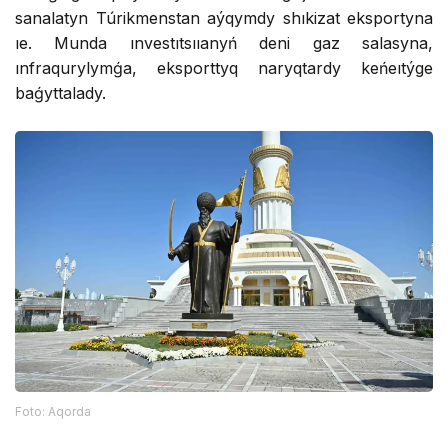
sanalatyn Túrikmenstan aýqymdy shıkizat eksportyna
ıe. Munda ınvestıtsııanyń deni gaz salasyna,
ınfraqurylymǵa, eksporttyq naryqtardy keńeıtýge
baǵyttalady.
Foto: Aqorda