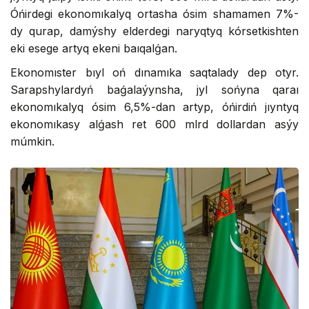
Óńirdegi ekonomıkalyq ortasha ósim shamamen 7%-
dy qurap, damýshy elderdegi naryqtyq kórsetkishten
eki esege artyq ekeni baıqalǵan.
Ekonomıster bıyl oń dınamıka saqtalady dep otyr.
Sarapshylardyń baǵalaýynsha, jyl sońyna qaraı
ekonomıkalyq ósim 6,5%-dan artyp, óńirdiń jıyntyq
ekonomıkasy alǵash ret 600 mlrd dollardan asýy
múmkin.