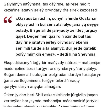
Ǵalymnyń aıtýynsha, tas dáýirine, ásirese neolıt
kezeńine jatatyn jerleý oryndary óte sırek kezdesedi.
«Qazaqstan úshin, sonyń ishinde Qostanaı
oblysy úshin bul sensatsııalyq jańalyq deýge
bolady. Bizge áli de jan-jaqty zertteý júrgizý
qajet. Degenmen qazirdiń ózinde bul tas
dáýirine jatatyn jerleý oryndary ekenin
senimdi túrde aıta alamyz. Bul jerde qatelik
bolýy múmkin emes», – dedi Irına Shevnına.
Ekspedıtsııanyń taǵy bir mańyzdy nátıjesi – mahandjar
mádenıetine tıesili turǵyn úı oryndarynyń anyqtalýy.
Buǵan deıin arheologtar ejelgi adamdardyń turaqtaryn
ǵana zerttegenimen, turǵyn úılerdiń naqty
qurylymdaryn anyqtaı almaǵan.
Ótken jyldan beri Shıli eskertkishinde júrgizilip jatqan
zertteýler barysynda mahandjar mádenıetiniń jartylaı
jerkepeleri alǵash ret tabyldy. Arheologtar dál osy