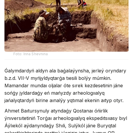
Foto: Irına Shevnına
Ǵalymdardyń aldyn ala baǵalaýynsha, jerleý oryndary
b.z.d. VII-V myńjyldyqtarǵa tıesili bolýy múmkin.
Mamandar mundaı oljalar óte sırek kezdesetinin jáne
sońǵy jyldardaǵy eń mańyzdy arheologııalyq
jańalyqtardyń birine aınalýy yqtımal ekenin aıtyp otyr.
Ahmet Baıtursynuly atyndaǵy Qostanaı óńirlik
ýnıversıtetiniń Torǵaı arheologııalyq ekspedıtsııasy bıyl
Áýlıekól aýdanyndaǵy Shıli, Sulýkól jáne Buryqtal
eskertkishterinde zertteý júrgizip jatyr. Jumys QR