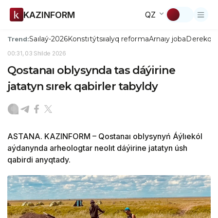
KAZINFORM
QZ
Saılaý-2026
Konstıtýtsııalyq reforma
Arnaıy joba
Derekqo
Trend:
00:31, 03 Shilde 2026
Qostanaı oblysynda tas dáýirine
jatatyn sırek qabirler tabyldy
ASTANA. KAZINFORM – Qostanaı oblysynyń Áýlıekól
aýdanynda arheologtar neolıt dáýirine jatatyn úsh
qabirdi anyqtady.