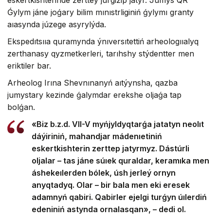
Ǵylym jáne joǵary bilim mınıstrliginiń ǵylymı granty
aıasynda júzege asyrylýda.
Ekspedıtsııa quramynda ýnıversıtettiń arheologııalyq
zerthanasy qyzmetkerleri, tarıhshy stýdentter men
eriktiler bar.
Arheolog Irına Shevnınanyń aıtýynsha, qazba
jumystary kezinde ǵalymdar erekshe oljaǵa tap
bolǵan.
«Biz b.z.d. VII-V myńjyldyqtarǵa jatatyn neolıt
dáýiriniń, mahandjar mádenıetiniń
eskertkishterin zerttep jatyrmyz. Dástúrli
oljalar – tas jáne súıek quraldar, keramıka men
áshekeılerden bólek, úsh jerleý ornyn
anyqtadyq. Olar – bir bala men eki eresek
adamnyń qabiri. Qabirler ejelgi turǵyn úılerdiń
edeniniń astynda ornalasqan», – dedi ol.