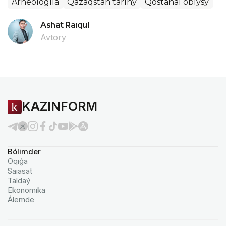
Arheologııa
Qazaqstan tarıhy
Qostanaı oblysy
Ashat Raıqul
Avtory
KAZINFORM
Bólimder
Oqıǵa
Saıasat
Taldaý
Ekonomıka
Álemde