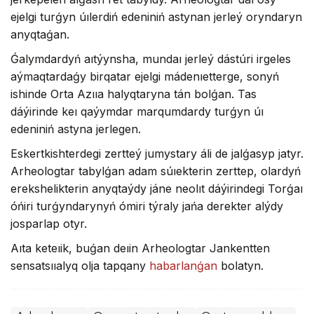
ejelgi turǵyn úılerdiń edeniniń astynan jerleý oryndaryn
anyqtaǵan.
Ǵalymdardyń aıtýynsha, mundaı jerleý dástúri irgeles
aýmaqtardaǵy birqatar ejelgi mádenıetterge, sonyń
ishinde Orta Azııa halyqtaryna tán bolǵan. Tas
dáýirinde keı qaýymdar marqumdardy turǵyn úı
edeniniń astyna jerlegen.
Eskertkishterdegi zertteý jumystary áli de jalǵasyp jatyr.
Arheologtar tabylǵan adam súıekterin zerttep, olardyń
erekshelikterin anyqtaýdy jáne neolıt dáýirindegi Torǵaı
óńiri turǵyndarynyń ómiri týraly jańa derekter alýdy
josparlap otyr.
Aıta keteıik, buǵan deıin Arheologtar Jankentten
sensatsııalyq olja tapqany
habarlanǵan
bolatyn.