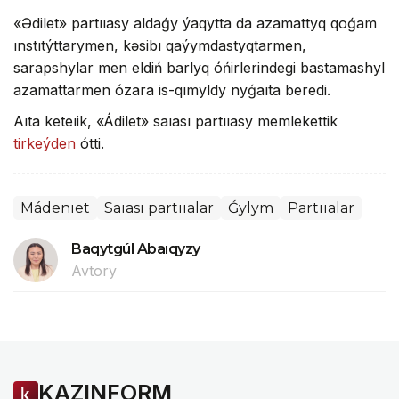
«Ədilet» partııasy aldaǵy ýaqytta da azamattyq qoǵam
ınstıtýttarymen, kəsibı qaýymdastyqtarmen,
sarapshylar men eldiń barlyq óńirlerindegi bastamashyl
azamattarmen ózara is-qımyldy nyǵaıta beredi.
Aıta keteıik, «Ádilet» saıası partııasy memlekettik
tirkeýden
ótti.
Mádenıet
Saıası partııalar
Ǵylym
Partııalar
Baqytgúl Abaıqyzy
Avtory
KAZINFORM