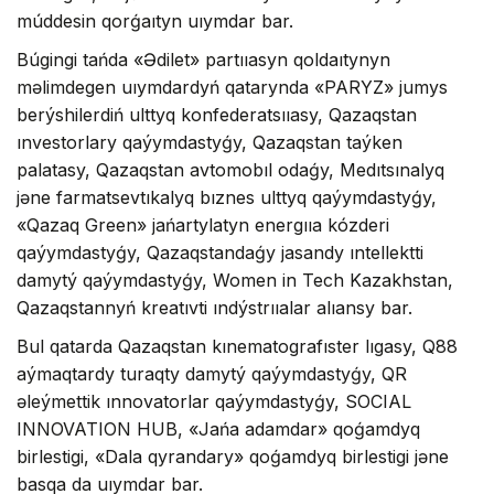
múddesin qorǵaıtyn uıymdar bar.
Búgingi tańda «Ədilet» partııasyn qoldaıtynyn
məlimdegen uıymdardyń qatarynda «PARYZ» jumys
berýshilerdiń ulttyq konfederatsııasy, Qazaqstan
ınvestorlary qaýymdastyǵy, Qazaqstan taýken
palatasy, Qazaqstan avtomobıl odaǵy, Medıtsınalyq
jəne farmatsevtıkalyq bıznes ulttyq qaýymdastyǵy,
«Qazaq Green» jańartylatyn energııa kózderi
qaýymdastyǵy, Qazaqstandaǵy jasandy ıntellektti
damytý qaýymdastyǵy, Women in Tech Kazakhstan,
Qazaqstannyń kreatıvti ındýstrııalar alıansy bar.
Bul qatarda Qazaqstan kınematografıster lıgasy, Q88
aýmaqtardy turaqty damytý qaýymdastyǵy, QR
əleýmettik ınnovatorlar qaýymdastyǵy, SOCIAL
INNOVATION HUB, «Jańa adamdar» qoǵamdyq
birlestigi, «Dala qyrandary» qoǵamdyq birlestigi jəne
basqa da uıymdar bar.