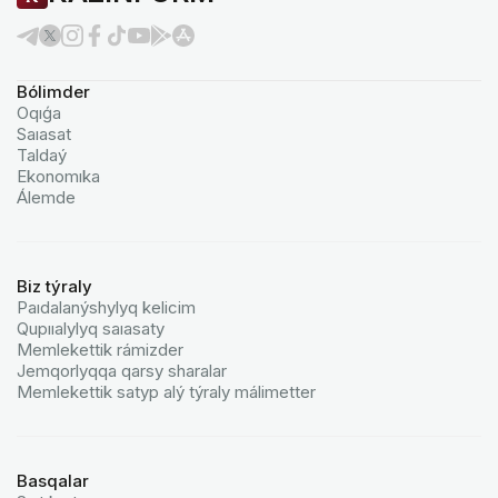
Bólimder
Oqıǵa
Saıasat
Taldaý
Ekonomıka
Álemde
Biz týraly
Paıdalanýshylyq kelicim
Qupııalylyq saıasaty
Memlekettik rámizder
Jemqorlyqqa qarsy sharalar
Memlekettik satyp alý týraly málimetter
Basqalar