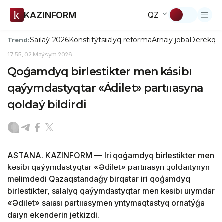
KAZINFORM
QZ
Saılaý-2026
Konstıtýtsııalyq reforma
Arnaıy joba
Derekqo
Trend:
17:55, 02 Maýsym 2026
Qoǵamdyq birlestikter men kásibı
qaýymdastyqtar «Ádilet» partııasyna
qoldaý bildirdi
ASTANA. KAZINFORM — Іri qoǵamdyq birlestikter men
kəsibı qaýymdastyqtar «Ədilet» partııasyn qoldaıtynyn
məlimdedi Qazaqstandaǵy birqatar iri qoǵamdyq
birlestikter, salalyq qaýymdastyqtar men kəsibı uıymdar
«Ədilet» saıası partııasymen yntymaqtastyq ornatýǵa
daıyn ekenderin jetkizdi.