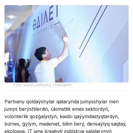
Foto: adilet_partiyasy / Instagram
Partııany qoldaýshylar qatarynda jumysshylar men
jumys berýshilerdiń, úkimettik emes sektordyń,
volonterlik qozǵalystyń, kəsibı qaýymdastyqtardyń,
bıznes, ǵylym, mədenıet, bilim berý, densaýlyq saqtaý,
ekologııa, IT jəne kreatıvti ındýstrııa salalarynyń