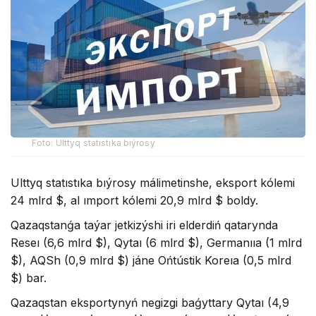
Foto: Ulttyq statıstıka bıýrosy
Ulttyq statıstıka bıýrosy málimetinshe, eksport kólemi
24 mlrd $, al ımport kólemi 20,9 mlrd $ boldy.
Qazaqstanǵa taýar jetkizýshi iri elderdiń qatarynda
Reseı (6,6 mlrd $), Qytaı (6 mlrd $), Germanııa (1 mlrd
$), AQSh (0,9 mlrd $) jáne Ońtústik Koreıa (0,5 mlrd
$) bar.
Qazaqstan eksportynyń negizgi baǵyttary Qytaı (4,9