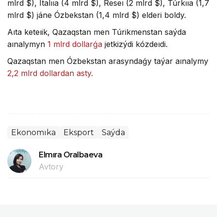
mlrd $), Italııa (4 mlrd $), Reseı (2 mlrd $), Túrkııa (1,7
mlrd $) jáne Ózbekstan (1,4 mlrd $) elderi boldy.
Aıta keteıik, Qazaqstan men Túrikmenstan saýda
aınalymyn
1 mlrd dollarǵa
jetkizýdi kózdeıdi.
Qazaqstan men Ózbekstan arasyndaǵy taýar aınalymy
2,2 mlrd dollardan asty.
Ekonomıka
Eksport
Saýda
Elmıra Oralbaeva
Avtory