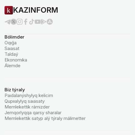
KAZINFORM
Bólimder
Oqıǵa
Saıasat
Taldaý
Ekonomıka
Álemde
Biz týraly
Paıdalanýshylyq kelicim
Qupııalylyq saıasaty
Memlekettik rámizder
Jemqorlyqqa qarsy sharalar
Memlekettik satyp alý týraly málimetter