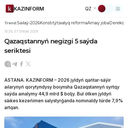
KAZINFORM
QZ
Saılaý-2026
Konstıtýtsııalyq reforma
Arnaıy joba
Derekqo
Trend:
15:26, 07 Shilde 2026
Qazaqstannyń negizgi 5 saýda
seriktesi
ASTANA. KAZINFORM – 2026 jyldyń qańtar-sáýir
aılarynyń qorytyndysy boıynsha Qazaqstannyń syrtqy
saýda aınalymy 44,9 mlrd $ boljy. Bul ótken jyldyń
sáıkes kezeńimen salystyrǵanda nomınaldy túrde 7,9%
artqan.