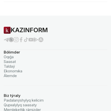
KAZINFORM
Bólimder
Oqıǵa
Saıasat
Taldaý
Ekonomıka
Álemde
Biz týraly
Paıdalanýshylyq kelicim
Qupııalylyq saıasaty
Memlekettik rámizder