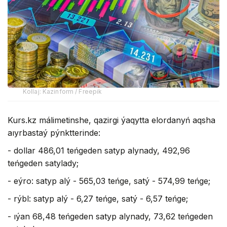
Kollaj: Kazinform / Freepik
Kurs.kz málimetinshe, qazirgi ýaqytta elordanyń aqsha
aıyrbastaý pýnktterinde:
- dollar 486,01 teńgeden satyp alynady, 492,96
teńgeden satylady;
- eýro: satyp alý - 565,03 teńge, satý - 574,99 teńge;
- rýbl: satyp alý - 6,27 teńge, satý - 6,57 teńge;
- ıýan 68,48 teńgeden satyp alynady, 73,62 teńgeden