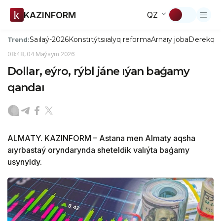
KAZINFORM
QZ
Saılaý-2026
Konstıtýtsııalyq reforma
Arnaıy joba
Derekqo
Trend:
08:48, 04 Maýsym 2026
Dollar, eýro, rýbl jáne ıýan baǵamy
qandaı
ALMATY. KAZINFORM – Astana men Almaty aqsha
aıyrbastaý oryndarynda sheteldik valıýta baǵamy
usynyldy.