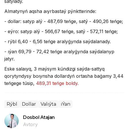
satylady.
Almatynyń aqsha aıyrbastaý pýnktterinde:
- dollar: satyp alý - 487,69 teńge, satý - 490,26 teńge;
- eýro: satyp alý - 566,67 teńge, satý - 572,11 teńge;
- rýbl 6,40 - 6,56 teńge aralyǵynda saýdalanady.
- ıýan 69,79 - 72,42 teńge aralyǵynda saýdalanyp
jatyr.
Eske salaıyq, 3 maýsym kúndizgi saýda-sattyq
qorytyndysy boıynsha dollardyń ortasha baǵamy 3,44
teńgege túsip,
489,31 teńge boldy.
Rýbl
Dollar
Valıýta
ıÝan
Dosbol Atajan
Avtory