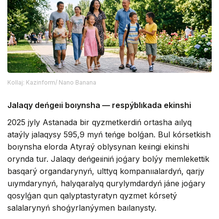
Kollaj: Kazinform/ Nano Banana
Jalaqy deńgeıi boıynsha — respýblıkada ekinshi
2025 jyly Astanada bir qyzmetkerdiń ortasha aılyq
ataýly jalaqysy 595,9 myń teńge bolǵan. Bul kórsetkish
boıynsha elorda Atyraý oblysynan keıingi ekinshi
orynda tur. Jalaqy deńgeıiniń joǵary bolýy memlekettik
basqarý organdarynyń, ulttyq kompanııalardyń, qarjy
uıymdarynyń, halyqaralyq qurylymdardyń jáne joǵary
qosylǵan qun qalyptastyratyn qyzmet kórsetý
salalarynyń shoǵyrlanýymen baılanysty.