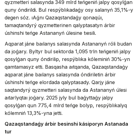
qyzmetteri salasynda 349 mlrd teńgeniń jalpy qosylǵan
quny óndirildi. Bul respýblıkadaǵy osy salanyń 35,1%-y
degen sóz. ıAǵnı Qazaqstandaǵy qonaqúı,
tamaqtandyrý qyzmetterinen qalyptasatyn árbir
úshinshi teńge Astananyń úlesine tıesili.
Aqparat jáne baılanys salasynda Astananyń róli budan
da joǵary. Byltyr bul sektorda 1,095 trln teńgeniń jalpy
qosylǵan quny óndirilip, respýblıka kóleminiń 30%-yn
qamtamasyz etti. Basqasha aıtqanda, Qazaqstandaǵy
aqparat jáne baılanys salasynda óndiriletin árbir
úshinshi teńge elordada qalyptasady. Qarjy jáne
saqtandyrý qyzmetteri salasynda da Astananyń úlesi
aıtarlyqtaı joǵary. 2025 jyly bul baǵyttaǵy jalpy
qosylǵan qun 775,4 mlrd teńge bolyp, respýblıkalyq
kólemniń 13,3%-yna jetti.
Qazaqstandaǵy árbir besinshi kásiporyn Astanada
tur