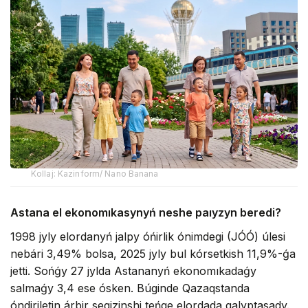
Kollaj: Kazinform/ Nano Banana
Astana el ekonomıkasynyń neshe paıyzyn beredi?
1998 jyly elordanyń jalpy óńirlik ónimdegi (JÓÓ) úlesi
nebári 3,49% bolsa, 2025 jyly bul kórsetkish 11,9%-ǵa
jetti. Sońǵy 27 jylda Astananyń ekonomıkadaǵy
salmaǵy 3,4 ese ósken. Búginde Qazaqstanda
óndiriletin árbir segizinshi teńge elordada qalyptasady.