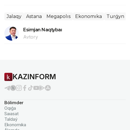
Jalaqy
Astana
Megapolıs
Ekonomıka
Turǵyn ú
Esimjan Naqtybaı
Avtory
KAZINFORM
Bólimder
Oqıǵa
Saıasat
Taldaý
Ekonomıka