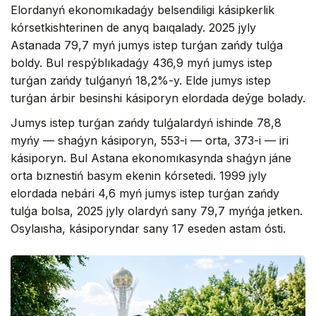
Elordanyń ekonomıkadaǵy belsendiligi kásipkerlik
kórsetkishterinen de anyq baıqalady. 2025 jyly
Astanada 79,7 myń jumys istep turǵan zańdy tulǵa
boldy. Bul respýblıkadaǵy 436,9 myń jumys istep
turǵan zańdy tulǵanyń 18,2%-y. Elde jumys istep
turǵan árbir besinshi kásiporyn elordada deýge bolady.
Jumys istep turǵan zańdy tulǵalardyń ishinde 78,8
myńy — shaǵyn kásiporyn, 553-i — orta, 373-i — iri
kásiporyn. Bul Astana ekonomıkasynda shaǵyn jáne
orta bıznestiń basym ekenin kórsetedi. 1999 jyly
elordada nebári 4,6 myń jumys istep turǵan zańdy
tulǵa bolsa, 2025 jyly olardyń sany 79,7 myńǵa jetken.
Osylaısha, kásiporyndar sany 17 eseden astam ósti.