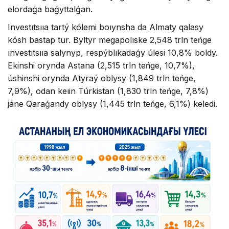
elordaǵa baǵyttalǵan.
Investıtsııa tartý kólemi boıynsha da Almaty qalasy
kósh bastap tur. Byltyr megapolıske 2,548 trln teńge
ınvestıtsııa salynyp, respýblıkadaǵy úlesi 10,8% boldy.
Ekinshi orynda Astana (2,515 trln teńge, 10,7%),
úshinshi orynda Atyraý oblysy (1,849 trln teńge,
7,9%), odan keıin Túrkistan (1,830 trln teńge, 7,8%)
jáne Qaraǵandy oblysy (1,445 trln teńge, 6,1%) keledi.