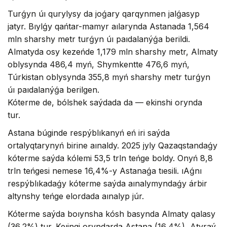
Turǵyn úı qurylysy da joǵary qarqynmen jalǵasyp
jatyr. Bıylǵy qańtar-mamyr aılarynda Astanada 1,564
mln sharshy metr turǵyn úı paıdalanýǵa berildi.
Almatyda osy kezeńde 1,179 mln sharshy metr, Almaty
oblysynda 486,4 myń, Shymkentte 476,6 myń,
Túrkistan oblysynda 355,8 myń sharshy metr turǵyn
úı paıdalanýǵa berilgen.
Kóterme de, bólshek saýdada da — ekinshi orynda
tur.
Astana búginde respýblıkanyń eń iri saýda
ortalyqtarynyń birine aınaldy. 2025 jyly Qazaqstandaǵy
kóterme saýda kólemi 53,5 trln teńge boldy. Onyń 8,8
trln teńgesi nemese 16,4%-y Astanaǵa tıesili. ıAǵnı
respýblıkadaǵy kóterme saýda aınalymyndaǵy árbir
altynshy teńge elordada aınalyp júr.
Kóterme saýda boıynsha kósh basynda Almaty qalasy
(36,2%) tur. Keıingi oryndarda Astana (16,4%), Atyraý