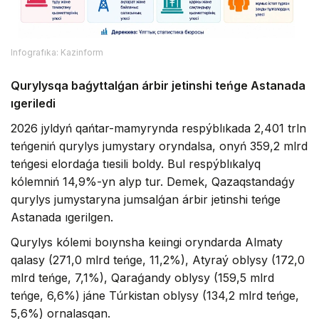
Infografıka: Kazinform
Qurylysqa baǵyttalǵan árbir jetinshi teńge Astanada
ıgeriledi
2026 jyldyń qańtar-mamyrynda respýblıkada 2,401 trln
teńgeniń qurylys jumystary oryndalsa, onyń 359,2 mlrd
teńgesi elordaǵa tıesili boldy. Bul respýblıkalyq
kólemniń 14,9%-yn alyp tur. Demek, Qazaqstandaǵy
qurylys jumystaryna jumsalǵan árbir jetinshi teńge
Astanada ıgerilgen.
Qurylys kólemi boıynsha keıingi oryndarda Almaty
qalasy (271,0 mlrd teńge, 11,2%), Atyraý oblysy (172,0
mlrd teńge, 7,1%), Qaraǵandy oblysy (159,5 mlrd
teńge, 6,6%) jáne Túrkistan oblysy (134,2 mlrd teńge,
5,6%) ornalasqan.