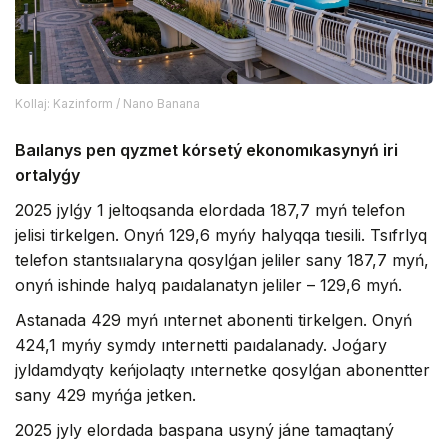
Kollaj: Kazinform / Nano Banana
Baılanys pen qyzmet kórsetý ekonomıkasynyń iri
ortalyǵy
2025 jylǵy 1 jeltoqsanda elordada 187,7 myń telefon
jelisi tirkelgen. Onyń 129,6 myńy halyqqa tıesili. Tsıfrlyq
telefon stantsııalaryna qosylǵan jeliler sany 187,7 myń,
onyń ishinde halyq paıdalanatyn jeliler – 129,6 myń.
Astanada 429 myń ınternet abonenti tirkelgen. Onyń
424,1 myńy symdy ınternetti paıdalanady. Joǵary
jyldamdyqty keńjolaqty ınternetke qosylǵan abonentter
sany 429 myńǵa jetken.
2025 jyly elordada baspana usyný jáne tamaqtaný