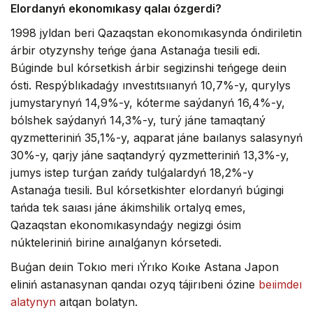
Elordanyń ekonomıkasy qalaı ózgerdi?
1998 jyldan beri Qazaqstan ekonomıkasynda óndiriletin
árbir otyzynshy teńge ǵana Astanaǵa tıesili edi.
Búginde bul kórsetkish árbir segizinshi teńgege deıin
ósti. Respýblıkadaǵy ınvestıtsııanyń 10,7%-y, qurylys
jumystarynyń 14,9%-y, kóterme saýdanyń 16,4%-y,
bólshek saýdanyń 14,3%-y, turý jáne tamaqtaný
qyzmetteriniń 35,1%-y, aqparat jáne baılanys salasynyń
30%-y, qarjy jáne saqtandyrý qyzmetteriniń 13,3%-y,
jumys istep turǵan zańdy tulǵalardyń 18,2%-y
Astanaǵa tıesili. Bul kórsetkishter elordanyń búgingi
tańda tek saıası jáne ákimshilik ortalyq emes,
Qazaqstan ekonomıkasyndaǵy negizgi ósim
núkteleriniń birine aınalǵanyn kórsetedi.
Buǵan deıin Tokıo meri ıÝrıko Koıke Astana Japon
eliniń astanasynan qandaı ozyq tájirıbeni ózine
beıimdeı
alatynyn
aıtqan bolatyn.