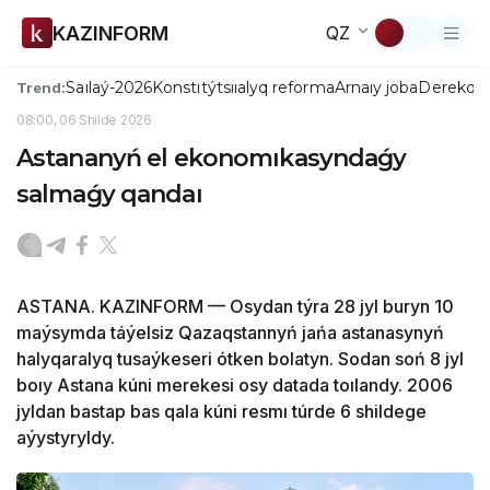
KAZINFORM
QZ
Saılaý-2026
Konstıtýtsııalyq reforma
Arnaıy joba
Derekqo
Trend:
08:00, 06 Shilde 2026
Astananyń el ekonomıkasyndaǵy
salmaǵy qandaı
ASTANA. KAZINFORM — Osydan týra 28 jyl buryn 10
maýsymda táýelsiz Qazaqstannyń jańa astanasynyń
halyqaralyq tusaýkeseri ótken bolatyn. Sodan soń 8 jyl
boıy Astana kúni merekesi osy datada toılandy. 2006
jyldan bastap bas qala kúni resmı túrde 6 shildege
aýystyryldy.