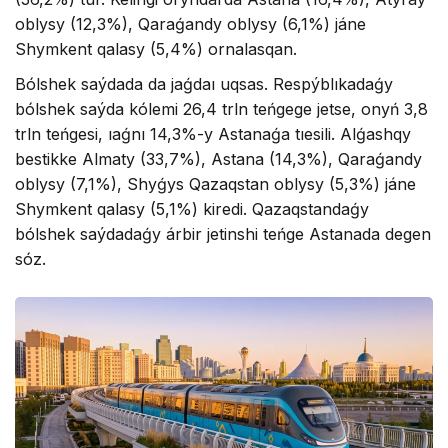
oblysy (12,3%), Qaraǵandy oblysy (6,1%) jáne
Shymkent qalasy (5,4%) ornalasqan.
Bólshek saýdada da jaǵdaı uqsas. Respýblıkadaǵy
bólshek saýda kólemi 26,4 trln teńgege jetse, onyń 3,8
trln teńgesi, ıaǵnı 14,3%-y Astanaǵa tıesili. Alǵashqy
bestikke Almaty (33,7%), Astana (14,3%), Qaraǵandy
oblysy (7,1%), Shyǵys Qazaqstan oblysy (5,3%) jáne
Shymkent qalasy (5,1%) kiredi. Qazaqstandaǵy
bólshek saýdadaǵy árbir jetinshi teńge Astanada degen
sóz.