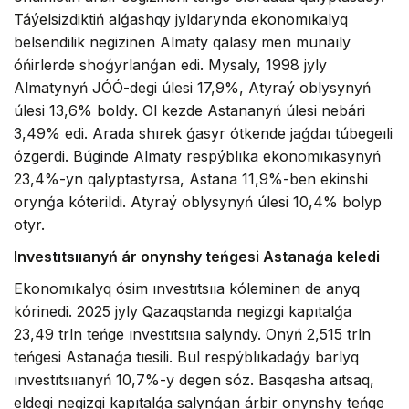
Táýelsizdiktiń alǵashqy jyldarynda ekonomıkalyq
belsendilik negizinen Almaty qalasy men munaıly
óńirlerde shoǵyrlanǵan edi. Mysaly, 1998 jyly
Almatynyń JÓÓ-degi úlesi 17,9%, Atyraý oblysynyń
úlesi 13,6% boldy. Ol kezde Astananyń úlesi nebári
3,49% edi. Arada shırek ǵasyr ótkende jaǵdaı túbegeıli
ózgerdi. Búginde Almaty respýblıka ekonomıkasynyń
23,4%-yn qalyptastyrsa, Astana 11,9%-ben ekinshi
orynǵa kóterildi. Atyraý oblysynyń úlesi 10,4% bolyp
otyr.
Investıtsııanyń ár onynshy teńgesi Astanaǵa keledi
Ekonomıkalyq ósim ınvestıtsııa kóleminen de anyq
kórinedi. 2025 jyly Qazaqstanda negizgi kapıtalǵa
23,49 trln teńge ınvestıtsııa salyndy. Onyń 2,515 trln
teńgesi Astanaǵa tıesili. Bul respýblıkadaǵy barlyq
ınvestıtsııanyń 10,7%-y degen sóz. Basqasha aıtsaq,
eldegi negizgi kapıtalǵa salynǵan árbir onynshy teńge