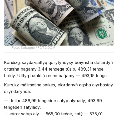
Foto: Sebaguir / FOTODOM
Kúndizgi saýda-sattyq qorytyndysy boıynsha dollardyń
ortasha baǵamy 3,44 teńgege túsip, 489,31 teńge
boldy. Ulttyq banktiń resmı baǵamy — 493,15 teńge.
Kurs.kz málimetine sáıkes, elordanyń aqsha aıyrbastaý
oryndarynda:
— dollar 486,99 teńgeden satyp alynady, 493,99
teńgeden satylady;
— eýro: satyp alý — 565,00 teńge, satý — 575,01