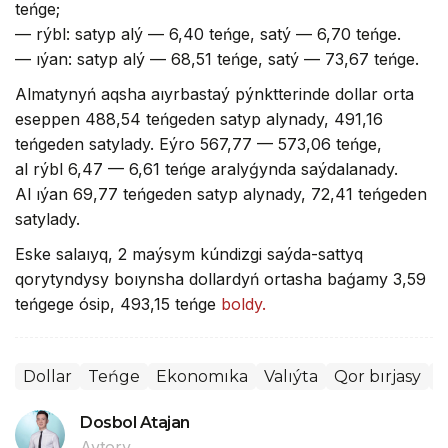
teńge;
— rýbl: satyp alý — 6,40 teńge, satý — 6,70 teńge.
— ıýan: satyp alý — 68,51 teńge, satý — 73,67 teńge.
Almatynyń aqsha aıyrbastaý pýnktterinde dollar orta
eseppen 488,54 teńgeden satyp alynady, 491,16
teńgeden satylady. Eýro 567,77 — 573,06 teńge,
al rýbl 6,47 — 6,61 teńge aralyǵynda saýdalanady.
Al ıýan 69,77 teńgeden satyp alynady, 72,41 teńgeden
satylady.
Eske salaıyq, 2 maýsym kúndizgi saýda-sattyq
qorytyndysy boıynsha dollardyń ortasha baǵamy 3,59
teńgege ósip, 493,15 teńge
boldy.
Dollar
Teńge
Ekonomıka
Valıýta
Qor bırjasy
Q
Dosbol Atajan
Avtory