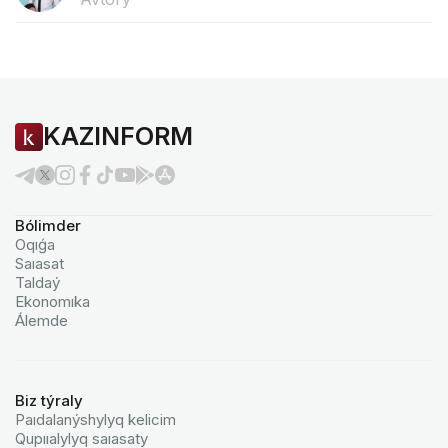
KAZINFORM
Bólimder
Oqıǵa
Saıasat
Taldaý
Ekonomıka
Álemde
Biz týraly
Paıdalanýshylyq kelicim
Qupııalylyq saıasaty