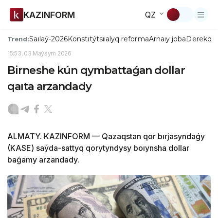
KAZINFORM
QZ
Saılaý-2026
Konstıtýtsııalyq reforma
Arnaıy joba
Derekqo
Trend:
15:53, 03 Maýsym 2026
Birneshe kún qymbattaǵan dollar
qaıta arzandady
ALMATY. KAZINFORM — Qazaqstan qor bırjasyndaǵy
(KASE) saýda-sattyq qorytyndysy boıynsha dollar
baǵamy arzandady.