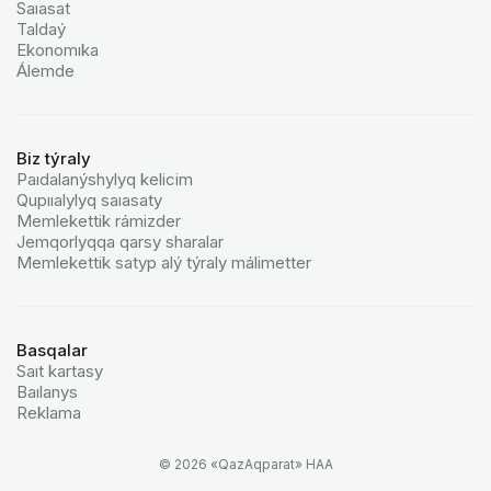
Saıasat
Taldaý
Ekonomıka
Álemde
Biz týraly
Paıdalanýshylyq kelicim
Qupııalylyq saıasaty
Memlekettik rámizder
Jemqorlyqqa qarsy sharalar
Memlekettik satyp alý týraly málimetter
Basqalar
Saıt kartasy
Baılanys
Reklama
© 2026 «QazAqparat» HAA