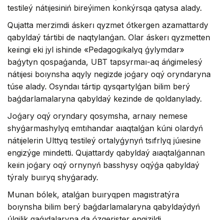
testileý nátıjesiniń bireýimen konkýrsqa qatysa alady.
Qujatta merzimdi áskerı qyzmet ótkergen azamattardy
qabyldaý tártibi de naqtylanǵan. Olar áskerı qyzmetten
keıingi eki jyl ishinde «Pedagogıkalyq ǵylymdar»
baǵytyn qospaǵanda, UBT tapsyrmaı-aq áńgimelesý
nátıjesi boıynsha aqyly negizde joǵary oqý oryndaryna
túse alady. Osyndaı tártip qysqartylǵan bilim berý
baǵdarlamalaryna qabyldaý kezinde de qoldanylady.
Joǵary oqý oryndary qosymsha, arnaıy nemese
shyǵarmashylyq emtıhandar aıaqtalǵan kúni olardyń
nátıjelerin Ulttyq testileý ortalyǵynyń tsıfrlyq júıesine
engizýge mindetti. Qujattardy qabyldaý aıaqtalǵannan
keıin joǵary oqý ornynyń basshysy oqýǵa qabyldaý
týraly buıryq shyǵarady.
Munan bólek, atalǵan buıryqpen magıstratýra
boıynsha bilim berý baǵdarlamalaryna qabyldaýdyń
úlgilik qaǵıdalaryna da ózgerister engizildi.