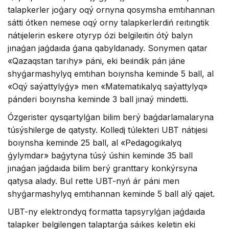
talapkerler joǵary oqý ornyna qosymsha emtıhannan
sátti ótken nemese oqý orny talapkerlerdiń reıtıngtik
nátıjelerin eskere otyryp ózi belgileıtin ótý balyn
jınaǵan jaǵdaıda ǵana qabyldanady. Sonymen qatar
«Qazaqstan tarıhy» páni, eki beıindik pán jáne
shyǵarmashylyq emtıhan boıynsha keminde 5 ball, al
«Oqý saýattylyǵy» men «Matematıkalyq saýattylyq»
pánderi boıynsha keminde 3 ball jınaý mindetti.
Ózgerister qysqartylǵan bilim berý baǵdarlamalaryna
túsýshilerge de qatysty. Kolledj túlekteri UBT nátıjesi
boıynsha keminde 25 ball, al «Pedagogıkalyq
ǵylymdar» baǵytyna túsý úshin keminde 35 ball
jınaǵan jaǵdaıda bilim berý granttary konkýrsyna
qatysa alady. Bul rette UBT-nyń ár páni men
shyǵarmashylyq emtıhannan keminde 5 ball alý qajet.
UBT-ny elektrondyq formatta tapsyrylǵan jaǵdaıda
talapker belgilengen talaptarǵa sáıkes keletin eki