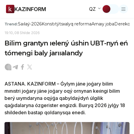
KAZINFORM
QZ
Saılaý-2026
Konstıtýtsııalyq reforma
Arnaıy joba
Derekqo
Trend:
19:10, 08 Shilde 2026
Bilim grantyn ıelený úshin UBT-nyń eń
tómengi baly jarııalandy
ASTANA. KAZINFORM – Ǵylym jáne joǵary bilim
mınıstri joǵary jáne joǵary oqý ornynan keıingi bilim
berý uıymdaryna oqýǵa qabyldaýdyń úlgilik
qaǵıdalaryna ózgerister engizdi. Buıryq 2026 jylǵy 18
shildeden bastap qoldanysqa enedi.