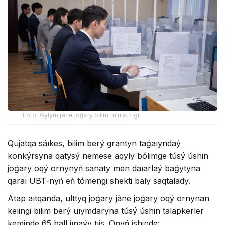
Foto: Ǵylym jáne joǵary bilim mınıstrligi
Qujatqa sáıkes, bilim berý grantyn taǵaıyndaý
konkýrsyna qatysý nemese aqyly bólimge túsý úshin
joǵary oqý ornynyń sanaty men daıarlaý baǵytyna
qaraı UBT-nyń eń tómengi shekti baly saqtalady.
Atap aıtqanda, ulttyq joǵary jáne joǵary oqý ornynan
keıingi bilim berý uıymdaryna túsý úshin talapkerler
keminde 65 ball jınaýy tıis. Onyń ishinde: