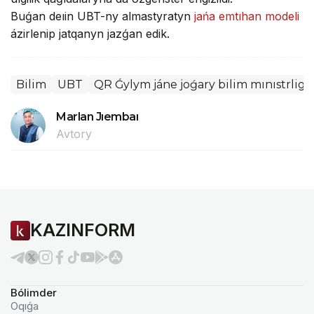
Buǵan deıin UBT-ny almastyratyn
jańa emtıhan modeli
ázirlenip jatqanyn jazǵan edik.
Bilim
UBT
QR Ǵylym jáne joǵary bilim mınıstrligi
Marlan Jıembaı
Avtory
KAZINFORM
Bólimder
Oqıǵa