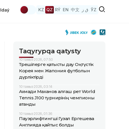
KZ
QZ
RÝ
EN
中文
ق ز
ЎZ
ldaý
Taqyrypqa qatysty
10 тамыз 2026, 07:50
Төрешілерге қатысты дау Оңтүстік
Корея мен Жапония футболын
дүрліктірді
10 тамыз 2026, 03:14
Ахмади Маханов алғаш рет World
Tennis J100 турнирінің чемпионы
атанды
10 тамыз 2026, 01:36
Пауэрлифтингші Гузал Ергешева
Англияда қайтыс болды