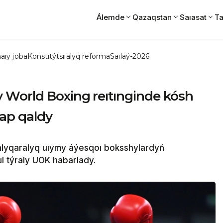
Álemde
Qazaqstan
Saıasat
Ta
aıy joba
Konstıtýtsııalyq reforma
Saılaý-2026
World Boxing reıtınginde kósh
ap qaldy
alyqaralyq uıymy áýesqoı boksshylardyń
Bul týraly UOK habarlady.