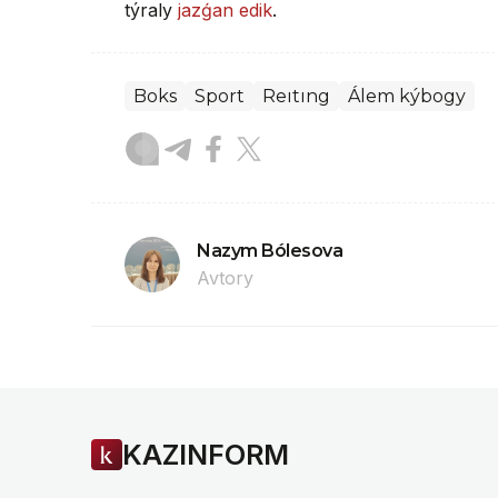
týraly
jazǵan edik
.
Boks
Sport
Reıtıng
Álem kýbogy
Nazym Bólesova
Avtory
KAZINFORM