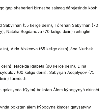
 qolǵap sheberleri birneshe salmaq dárejesinde kósh
d Sabyrhan (55 kelige deıin), Tórehan Sabyrhan (70
y), Natalıa Bogdanova (70 kelige deıin) reıtıngtiń
ıin), Aıda Ábikeeva (65 kelige deıin) jáne Nurbek
 deıin), Nadejda Rıabets (80 kelige deıin), Dına
ylqulov (60 kelige deıin), Sabyrjan Aqqalyqov (75
ıin) túıindedi.
an qalasynda (Qytaı) bokstan Álem kýbogynyń ekinshi
apynda bokstan álem kýbogyna kimder qatysatyny