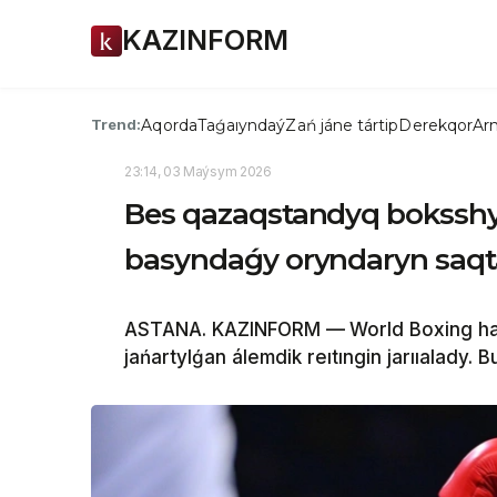
KAZINFORM
Aqorda
Taǵaıyndaý
Zań jáne tártip
Derekqor
Arn
Trend:
23:14, 03 Maýsym 2026
Bes qazaqstandyq boksshy 
basyndaǵy oryndaryn saqt
ASTANA. KAZINFORM —
World Boxing h
jańartylǵan álemdik reıtıngin jarııalady. 