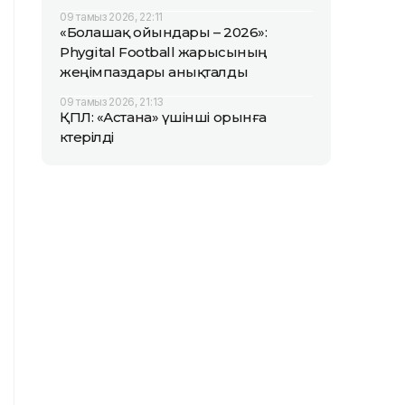
09 тамыз 2026, 22:11
«Болашақ ойындары – 2026»:
Phygital Football жарысының
жеңімпаздары анықталды
09 тамыз 2026, 21:13
ҚПЛ: «Астана» үшінші орынға
көтерілді