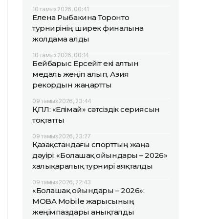
10 тамыз 2026, 00:41
Елена Рыбакина Торонто
турнирінің ширек финалына
жолдама алды
10 тамыз 2026, 00:14
Бейбарыс Ерсейіт екі алтын
медаль жеңіп алып, Азия
рекордын жаңартты
09 тамыз 2026, 23:44
ҚПЛ: «Елімай» сәтсіздік сериясын
тоқтатты
09 тамыз 2026, 23:27
Қазақстандағы спорттың жаңа
дәуірі: «Болашақ ойындары – 2026»
халықаралық турнирі аяқталды
09 тамыз 2026, 22:43
«Болашақ ойындары – 2026»:
MOBA Mobile жарысының
жеңімпаздары анықталды