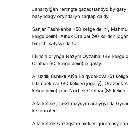
Jańartylǵan reıtıngte qazaqstandyq bylǵary
basyndaǵy oryndaryn saqtap qaldy.
Sanjar Táshkenbaı (50 kelige deıin), Mahmu
kelige deıin), Aıbek Oralbaı (90 keliden joǵar
birinshi satysynda tur.
Ekinshi orynǵa Nazym Qyzaıbaı (48 kelige de
Oralbaı (80 kelige deıin) jaıǵasty.
Al úzdik úshtikti Alýa Balqybekova (51 kelige
Islambekova (80 keliden joǵary), Orazbek As
kelige deıin) jáne Nurbek Oralbaı (85 kelige de
Aıta keteıik, 15-21 maýsym aralyǵynda Gýıı
kezeńi ótedi.
Aıta ketelik Qazaqstan áıelder quramasy s