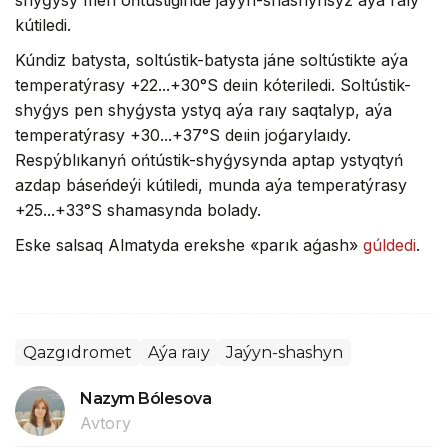
shyǵysy men ońtústiginde jaýyn-shashynsyz aýa raıy
kútiledi.
Kúndiz batysta, soltústik-batysta jáne soltústikte aýa
temperatýrasy +22...+30°S deıin kóteriledi. Soltústik-
shyǵys pen shyǵysta ystyq aýa raıy saqtalyp, aýa
temperatýrasy +30...+37°S deıin joǵarylaıdy.
Respýblıkanyń ońtústik-shyǵysynda aptap ystyqtyń
azdap báseńdeýi kútiledi, munda aýa temperatýrasy
+25...+33°S shamasynda bolady.
Eske salsaq Almatyda erekshe «parık aǵash»
gúldedi
.
Qazgıdromet
Aýa raıy
Jaýyn-shashyn
Nazym Bólesova
Avtory