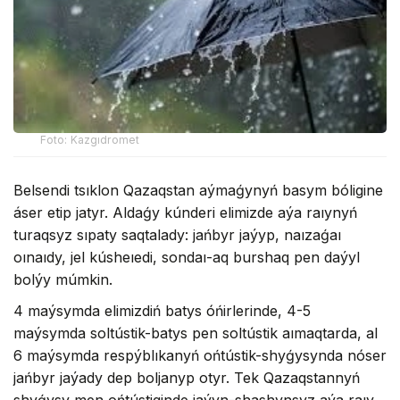
Foto: Kazgıdromet
Belsendi tsıklon Qazaqstan aýmaǵynyń basym bóligine
áser etip jatyr. Aldaǵy kúnderi elimizde aýa raıynyń
turaqsyz sıpaty saqtalady: jańbyr jaýyp, naızaǵaı
oınaıdy, jel kúsheıedi, sondaı-aq burshaq pen daýyl
bolýy múmkin.
4 maýsymda elimizdiń batys óńirlerinde, 4-5
maýsymda soltústik-batys pen soltústik aımaqtarda, al
6 maýsymda respýblıkanyń ońtústik-shyǵysynda nóser
jańbyr jaýady dep boljanyp otyr. Tek Qazaqstannyń