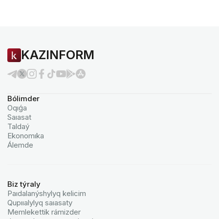
KAZINFORM
Bólimder
Oqıǵa
Saıasat
Taldaý
Ekonomıka
Álemde
Biz týraly
Paıdalanýshylyq kelicim
Qupııalylyq saıasaty
Memlekettik rámizder