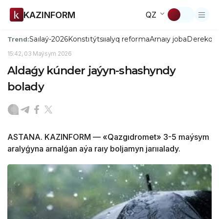
KAZINFORM
QZ
Saılaý-2026
Konstıtýtsııalyq reforma
Arnaıy joba
Derekqo
Trend:
15:42, 03 Maýsym 2026
Aldaǵy kúnder jaýyn-shashyndy
bolady
ASTANA. KAZINFORM — «Qazgıdromet» 3-5 maýsym
aralyǵyna arnalǵan aýa raıy boljamyn jarııalady.