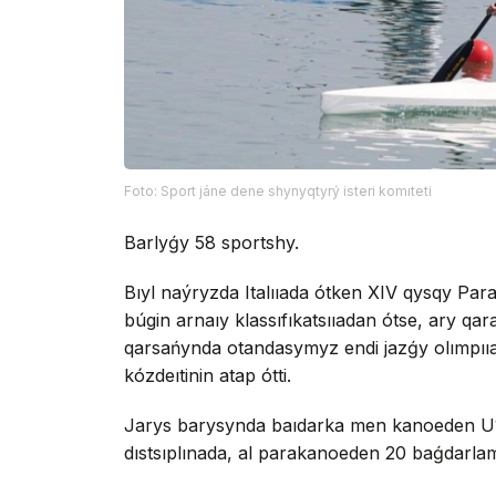
Foto: Sport jáne dene shynyqtyrý isteri komıteti
Barlyǵy 58 sportshy.
Bıyl naýryzda Italııada ótken XIV qysqy Pa
búgin arnaıy klassıfıkatsııadan ótse, ary qar
qarsańynda otandasymyz endi jazǵy olımpııa 
kózdeıtinin atap ótti.
Jarys barysynda baıdarka men kanoeden U18
dıstsıplınada, al parakanoeden 20 baǵdarla