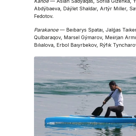
Kanoe
— Aslan Sádýaqas, Sofııa Gızenka, Ý
Abdýbaeva, Dáýlet Shaldar, Artýr Mıller, Sav
Fedotov.
Parakanoe
— Beıbarys Spataı, Jalǵas Taıke
Qulbaraqov, Marsel Gýmarov, Meıirjan Armı
Bılıalova, Erbol Baıyrbekov, Rýfık Tyncharo