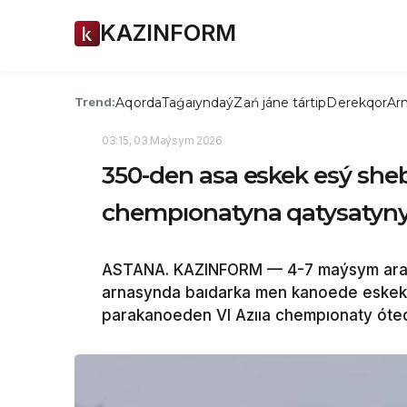
KAZINFORM
Aqorda
Taǵaıyndaý
Zań jáne tártip
Derekqor
Arn
Trend:
03:15, 03 Maýsym 2026
350-den asa eskek esý sheb
chempıonatyna qatysatyny
ASTANA. KAZINFORM — 4-7 maýsym araly
arnasynda baıdarka men kanoede eskek 
parakanoeden VI Azııa chempıonaty óted