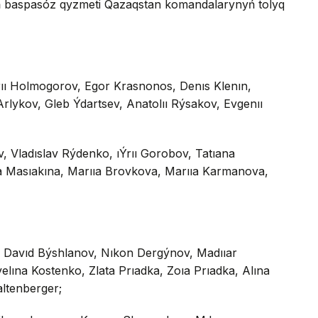
niń baspasóz qyzmeti Qazaqstan komandalarynyń tolyq
ı Holmogorov, Egor Krasnonos, Denıs Klenın,
Arlykov, Gleb Ýdartsev, Anatolıı Rýsakov, Evgenıı
, Vladıslav Rýdenko, ıÝrıı Gorobov, Tatıana
ta Masıakına, Marııa Brovkova, Marııa Karmanova,
 Davıd Býshlanov, Nıkon Dergýnov, Madııar
elına Kostenko, Zlata Prıadka, Zoıa Prıadka, Alına
altenberger;