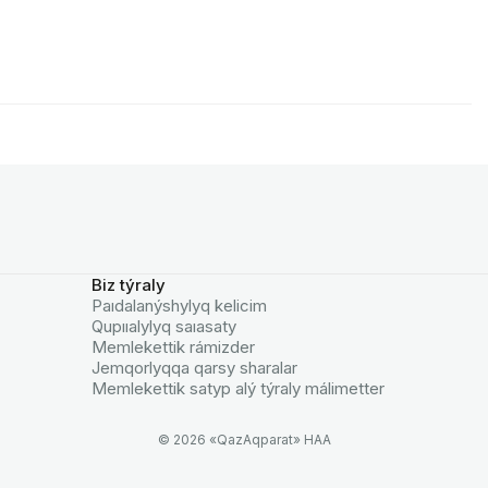
Biz týraly
Paıdalanýshylyq kelicim
Qupııalylyq saıasaty
Memlekettik rámizder
Jemqorlyqqa qarsy sharalar
Memlekettik satyp alý týraly málimetter
© 2026 «QazAqparat» HAA