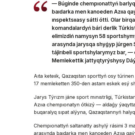
— Búginde chempıonattyń barlyq
baıdarka men kanoeden Azııa qa
ınspektsııasy sátti ótti. Olar bir
komandalardyń bári derlik Túrkist
elimizdiń namysyn 58 sportshymy
arasynda jarysqa shyǵyp júrgen 
tájirıbeli sportshylarymyz bar, 
Memlekettik jattyqtyrýshysy Dáý
Aıta keteıik, Qazaqstan sporttyń osy túrine
17 memleketten 350-den astam eskek esý sh
Jarys Týrızm jáne sport mınıstrligi, Túrkist
Azııa chempıonatyn ótkizý — aldaǵy ýaqytt
buqaralyq sıpat alýyna, Qazaqstannyń halyqar
Chempıonattyń saltanatty ashylý rásimi 3 m
arasynda baıdarka men kanoeden Azııa qaý