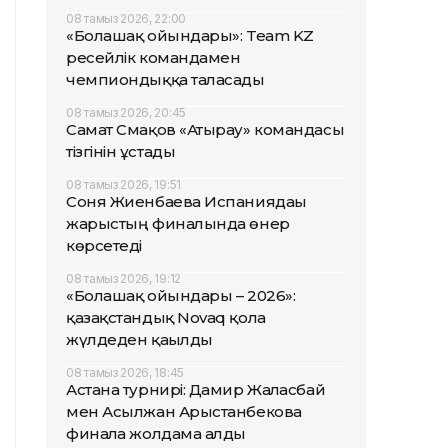
08 тамыз 2026, 22:00
«Болашақ ойындары»: Team KZ
ресейлік командамен
чемпиондыққа таласады
08 тамыз 2026, 20:45
Самат Смақов «Атырау» командасы
тізгінін ұстады
08 тамыз 2026, 19:51
Соня Жиенбаева Испаниядағы
жарыстың финалында өнер
көрсетеді
08 тамыз 2026, 19:12
«Болашақ ойындары – 2026»:
қазақстандық Novaq қола
жүлдеден қағылды
08 тамыз 2026, 18:45
Астана турнирі: Дамир Жалғасбай
мен Асылжан Арыстанбекова
финалға жолдама алды