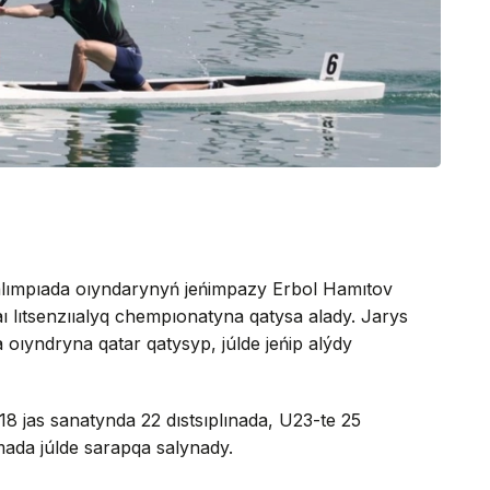
ralımpıada oıyndarynyń jeńimpazy Erbol Hamıtov
aı lıtsenzııalyq chempıonatyna qatysa alady. Jarys
oıyndryna qatar qatysyp, júlde jeńip alýdy
 jas sanatynda 22 dıstsıplınada, U23-te 25
mada júlde sarapqa salynady.