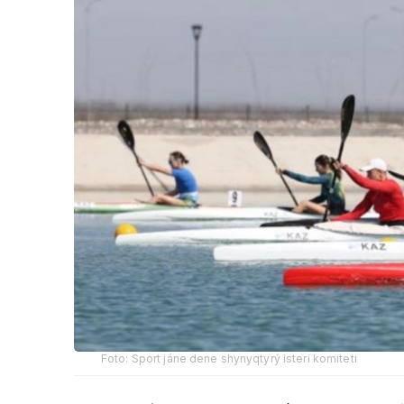
Foto: Sport jáne dene shynyqtyrý isteri komıteti