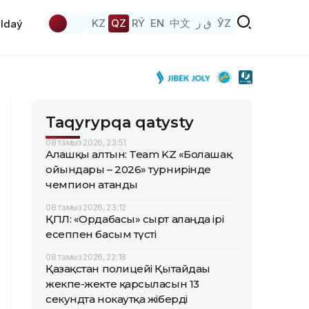
KZ
QZ
RÝ
EN
中文
ق ز
ЎZ
ldaý
Taqyrypqa qatysty
08 тамыз 2026, 23:51
Алғашқы алтын: Team KZ «Болашақ
ойындары – 2026» турнирінде
чемпион атанды
08 тамыз 2026, 23:12
ҚПЛ: «Ордабасы» сырт алаңда ірі
есеппен басым түсті
08 тамыз 2026, 22:18
Қазақстан полицейі Қытайдағы
жекпе-жекте қарсыласын 13
секундта нокаутқа жіберді