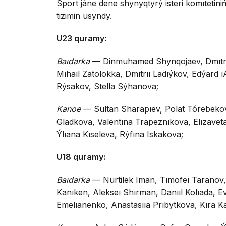
Sport jáne dene shynyqtyrý isteri komıteti
tizimin usyndy.
U23 quramy:
Baıdarka
— Dinmuhamed Shynqojaev, Dmıtrı
Mıhaıl Zatolokka, Dmıtrıı Ladıýkov, Edýard ı
Rýsakov, Stella Sýhanova;
Kanoe
— Sultan Sharapıev, Polat Tórebekov
Gladkova, Valentına Trapeznıkova, Elızave
Ýlıana Kıseleva, Rýfına Iskakova;
U18 quramy:
Baıdarka
— Nurtilek Iman, Tımofeı Taranov,
Kanıken, Alekseı Shırman, Danııl Kolıada, Ev
Emelıanenko, Anastasııa Prıbytkova, Kıra K