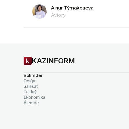
Aınur Týmakbaeva
Avtory
KAZINFORM
Bólimder
Oqıǵa
Saıasat
Taldaý
Ekonomıka
Álemde