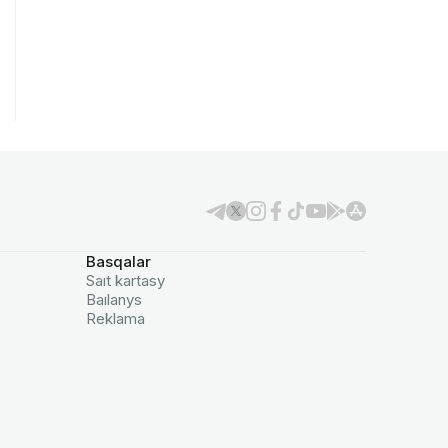
Basqalar
Saıt kartasy
Baılanys
Reklama