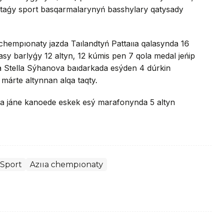
staǵy sport basqarmalarynyń basshylary qatysady
 chempıonaty jazda Taılandtyń Pattaııa qalasynda 16
y barlyǵy 12 altyn, 12 kúmis pen 7 qola medal jeńip
tta Stella Sýhanova baıdarkada esýden 4 dúrkin
márte altynnan alqa taqty.
a jáne kanoede eskek esý marafonynda 5 altyn
Sport
Azııa chempıonaty