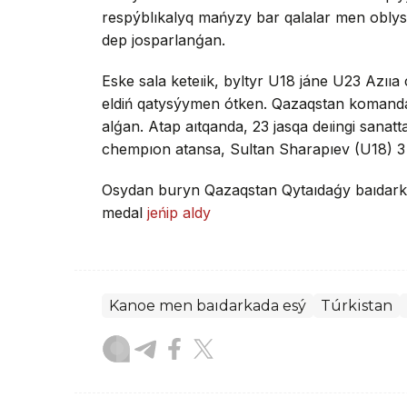
respýblıkalyq mańyzy bar qalalar men obly
dep josparlanǵan.
Eske sala keteıik, byltyr U18 jáne U23 Azııa
eldiń qatysýymen ótken. Qazaqstan komandas
alǵan. Atap aıtqanda, 23 jasqa deıingi sana
chempıon atansa, Sultan Sharapıev (U18) 3 
Osydan buryn Qazaqstan Qytaıdaǵy baıdark
medal
jeńip aldy
Kanoe men baıdarkada esý
Túrkistan