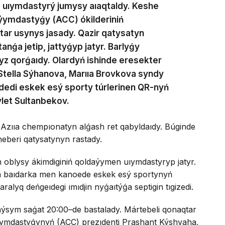
 uıymdastyrý jumysy aıaqtaldy. Keshe
ýymdastyǵy (ACC) ókilderiniń
qatar usynys jasady. Qazir qatysatyn
anǵa jetip, jattyǵyp jatyr. Barlyǵy
z qorǵaıdy. Olardyń ishinde eresekter
Stella Sýhanova, Marııa Brovkova syndy
— dedi eskek esý sporty túrlerinen QR-nyń
let Sultanbekov.
n Azııa chempıonatyn alǵash ret qabyldaıdy. Búginde
eberi qatysatynyn rastady.
an oblysy ákimdiginiń qoldaýymen uıymdastyryp jatyr.
a baıdarka men kanoede eskek esý sportynyń
alyq deńgeıdegi ımıdjin nyǵaıtýǵa septigin tıgizedi.
aýsym saǵat 20:00–de bastalady. Mártebeli qonaqtar
ymdastyǵynyń (ACC) prezıdenti Prashant Kýshvaha,