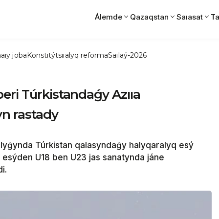
Álemde
Qazaqstan
Saıasat
Ta
aıy joba
Konstıtýtsııalyq reforma
Saılaý-2026
eri Túrkistandaǵy Azııa
n rastady
ǵynda Túrkistan qalasyndaǵy halyqaralyq esý
esýden U18 ben U23 jas sanatynda jáne
i.