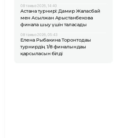
08 тамыз 2026, 14:40
Астана турнирі: Дамир Жалғасбай
мен Асылжан Арыстанбекова
финалға шығу үшін таласады
08 тамыз 2026, 05:43
Елена Рыбакина Торонтодағы
турнирдің 1/8 финалындағы
қарсыласын білді