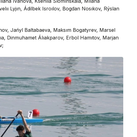
lıana Ivanova, Ksenııa Slomınskaıa, Mılana
elıı Lyjın, Ádilbek Isroılov, Bogdan Nosıkov, Rýslan
nov, Jańyl Baltabaeva, Maksım Bogatyrev, Marsel
ıa, Dinmuhamet Álıakparov, Erbol Hamıtov, Marjan
v;